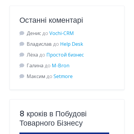
Останні коментарі
Денис
до
Vochi-CRM
Владислав
до
Help Desk
Лёха
до
Простой бизнес
Галина
до
M-Bron
Максим
до
Setmore
8 кроків в Побудові
Товарного Бізнесу