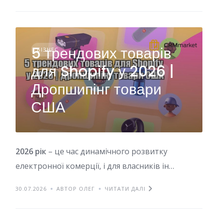
5 трендових товарів
БІЗНЕС
для Shopify у 2026 |
Дропшипінг товари
США
2026 рік
– це час динамічного розвитку
електронної комерції, і для власників ін…
30.07.2026
АВТОР ОЛЕГ
ЧИТАТИ ДАЛІ