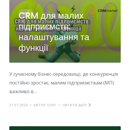
CRM для малих
CRM
підприємств:
налаштування та
функції
У сучасному бізнес-середовищі, де конкуренція
постійно зростає, малим підприємствам (МП)
важливо в…
27.07.2026
АВТОР ОЛЕГ
ЧИТАТИ ДАЛІ