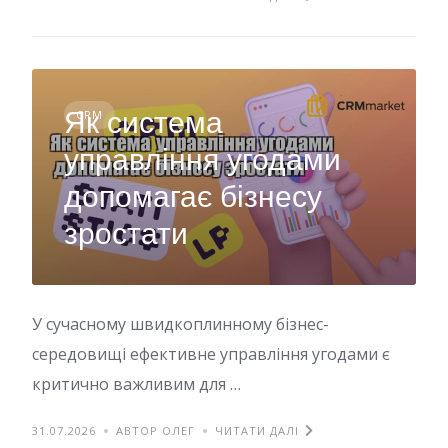
Як система
CRM
управління угодами
допомагає бізнесу
зростати
У сучасному швидкоплинному бізнес-
середовищі ефективне управління угодами є
критично важливим для …
31.07.2026
АВТОР ОЛЕГ
ЧИТАТИ ДАЛІ