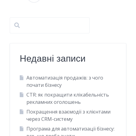
Навігація
записів
Недавні записи
Автоматизація продажів: з чого
почати бізнесу
CTR: як покращити клікабельність
рекламних оголошень
Покращення взаємодії з клієнтами
через CRM-систему
Програма для автоматизації бізнесу:
все, що треба знати