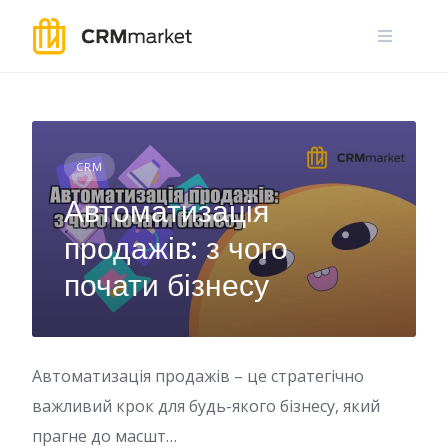
Skip
to
content
CRM
Автоматизація
продажів: з чого
почати бізнесу
Автоматизація продажів – це стратегічно
важливий крок для будь-якого бізнесу, який
прагне до масшт…