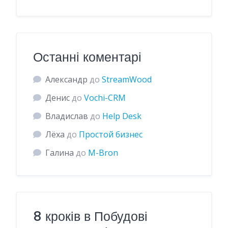
Останні коментарі
Александр
до
StreamWood
Денис
до
Vochi-CRM
Владислав
до
Help Desk
Лёха
до
Простой бизнес
Галина
до
M-Bron
8 кроків в Побудові