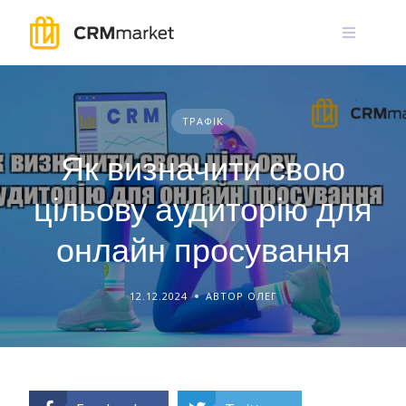
Skip
to
content
ТРАФІК
Як визначити свою
цільову аудиторію для
онлайн просування
12.12.2024
АВТОР ОЛЕГ