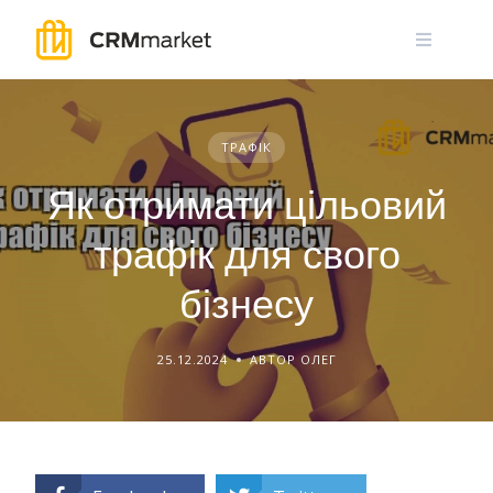
Skip
to
content
ТРАФІК
Як отримати цільовий
трафік для свого
бізнесу
25.12.2024
АВТОР ОЛЕГ