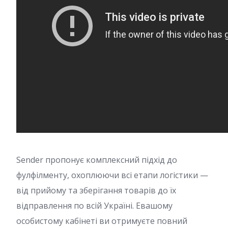
Sender пропонує комплексний підхід до
фулфілменту, охоплюючи всі етапи логістики —
від прийому та зберігання товарів до їх
відправлення по всій Україні. Eвашому
особистому кабінеті ви отримуєте повний