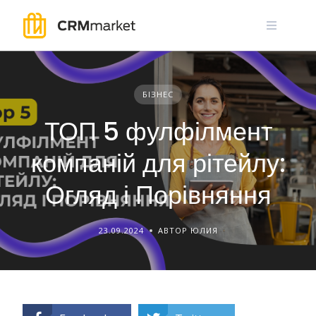
Skip
to
content
БІЗНЕС
ТОП 5 фулфілмент
компаній для рітейлу:
Огляд і Порівняння
23.09.2024
АВТОР ЮЛИЯ