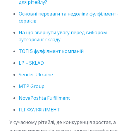
для рітейлу?
Основні переваги та недоліки фулфілмент-
сервісів
На що звернути увагу перед вибором
аутсорсинг складу
ТОП 5 фулфілмент компаній
LP – SKLAD
Sender Ukraine
MTP Group
NovaPoshta Fulfillment
FLF ФУЛФІЛМЕНТ
У сучасному рітейлі, де конкуренція зростає, а