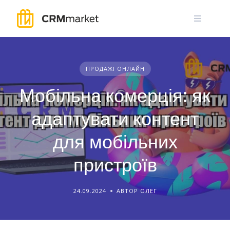
Skip
to
content
ПРОДАЖІ ОНЛАЙН
Мобільна комерція: як
адаптувати контент
для мобільних
пристроїв
24.09.2024
АВТОР ОЛЕГ