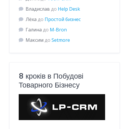
Владислав
до
Help Desk
Лёха
до
Простой бизнес
Галина
до
M-Bron
Максим
до
Setmore
8 кроків в Побудові
Товарного Бізнесу