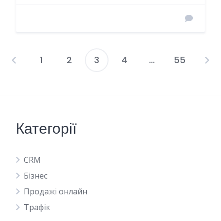
1
2
3
4
…
55
Навігація
записів
Категорії
CRM
Бізнес
Продажі онлайн
Трафік