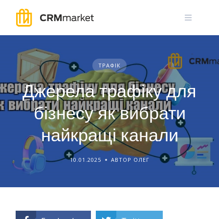
Skip
to
content
ТРАФІК
Джерела трафіку для
бізнесу як вибрати
найкращі канали
10.01.2025
АВТОР ОЛЕГ