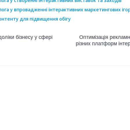
ога у створенні інтерактивних виставок та заходів
ога у впровадженні інтерактивних маркетингових іго
онтенту для підвищення обігу
оліки бізнесу у сфері
Оптимізація рекламн
різних платформ інте