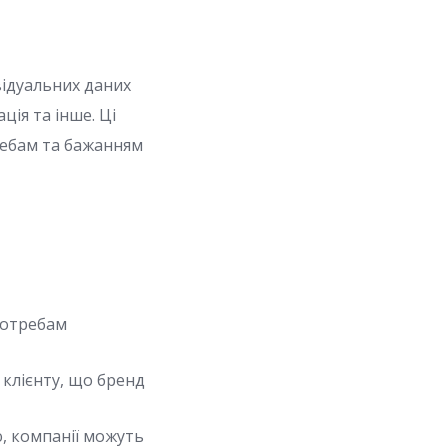
відуальних даних
ція та інше. Ці
ребам та бажанням
потребам
клієнту, що бренд
, компанії можуть