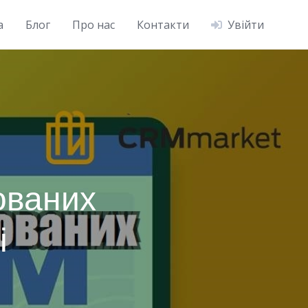
а
Блог
Про нас
Контакти
Увійти
ованих
і