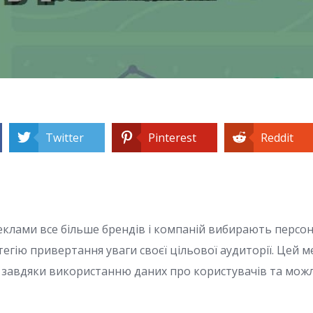
Twitter
Pinterest
Reddit
реклами все більше брендів і компаній вибирають персон
тегію привертання уваги своєї цільової аудиторії. Цей м
завдяки використанню даних про користувачів та мож