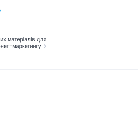
р
их матеріалів для
рнет-маркетингу