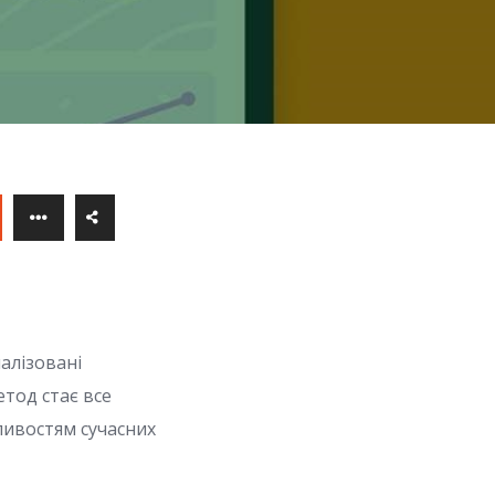
алізовані
етод стає все
ливостям сучасних