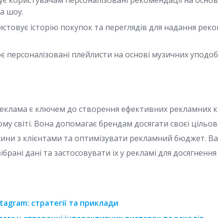
є користувачам персоналізовані рекомендації на основ
а шоу.
стовує історію покупок та переглядів для надання рек
 персоналізовані плейлисти на основі музичних уподоб
еклама є ключем до створення ефективних рекламних к
у світі. Вона допомагає брендам досягати своєї цільово
ини з клієнтами та оптимізувати рекламний бюджет. 
брані дані та застосовувати їх у рекламі для досягненн
tagram: стратегії та приклади