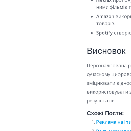
Netflix
пропону
ними фільмів т
Amazon
викори
товарів.
Spotify
створює
Висновок
Персоналізована р
сучасному цифровом
зміцнювати віднос
використовувати зі
результатів.
Схожі Пости:
Реклама на Ins