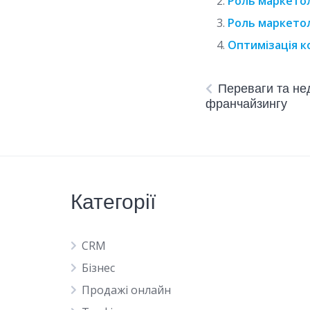
Роль маркетол
Роль маркетол
Оптимізація к
Переваги та нед
франчайзингу
Категорії
CRM
Бізнес
Продажі онлайн