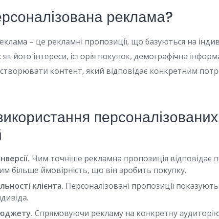
ерсоналізована реклама?
еклама – це рекламні пропозиції, що базуються на інди
 як його інтереси, історія покупок, демографічна інформа
створювати контент, який відповідає конкретним пот
використання персоналізованих
й
нверсії.
Чим точніше рекламна пропозиція відповідає 
им більше ймовірність, що він зробить покупку.
льності клієнта.
Персоналізовані пропозиції показують 
ндивіда.
бюджету.
Спрямовуючи рекламу на конкретну аудиторію