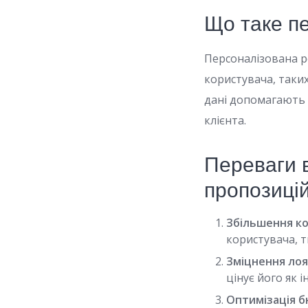
Що таке п
Персоналізована р
користувача, таких
дані допомагають 
клієнта.
Переваги 
пропозиці
Збільшення ко
користувача, т
Зміцнення лоя
цінує його як і
Оптимізація 