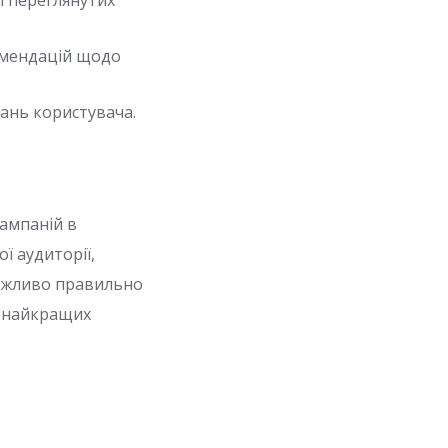
і переглянутих
омендацій щодо
ань користувача.
ампаній в
ї аудиторії,
Важливо правильно
я найкращих