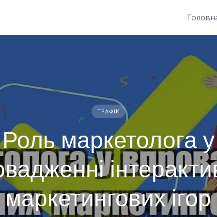
Головн
ТРАФІК
Роль маркетолога у
овадженні інтеракти
маркетингових ігор