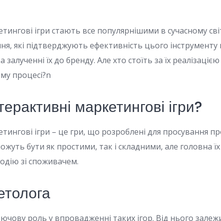
тингові ігри стають все популярнішими в сучасному світ
ння, які підтверджують ефективність цього інструменту
 залученні їх до бренду. Але хто стоїть за їх реалізацією
му процесі?n
терактивні маркетингові ігри?
тингові ігри – це гри, що розроблені для просування пр
ожуть бути як простими, так і складними, але головна їх
одію зі споживачем.
етолога
ючову роль у впровадженні таких ігор. Від нього залеж