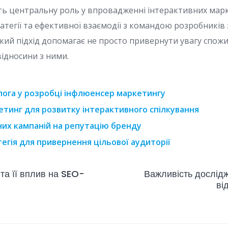
 центральну роль у впровадженні інтерактивних марк
атегії та ефективної взаємодії з командою розробників 
кий підхід допомагає не просто привернути увагу спожи
відносини з ними.
ога у розробці інфлюенсер маркетингу
тинг для розвитку інтерактивного спілкування
их кампаній на репутацію бренду
егія для привернення цільової аудиторії
 та її вплив на SEO-
Важливість дослід
ві