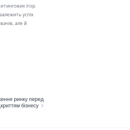
етингових ігор.
залежить успіх
вачів, але й
ження ринку перед
дкриттям бізнесу