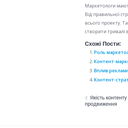
Маркетологи мають
Від правильної стр
всього проекту. Та
створити тривалі 
Схожі Пости:
Роль маркетол
Контент-марке
Вплив рекламн
Контент-страт
Якість контенту
продвиження