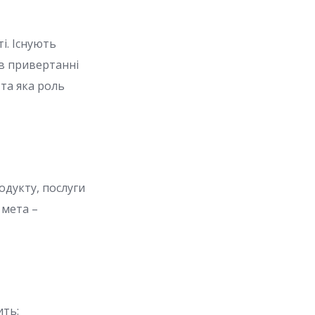
і. Існують
 в привертанні
 та яка роль
одукту, послуги
 мета –
ить: