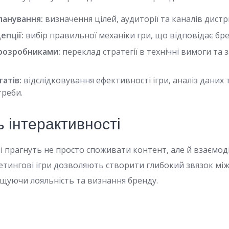
ланування:
визначення цілей, аудиторії та каналів дистри
епції:
вибір правильної механіки гри, що відповідає бре
 розробниками:
переклад стратегії в технічні вимоги та 
атів:
відслідковування ефективності ігри, аналіз даних 
треби.
 інтерактивності
і прагнуть не просто споживати контент, але й взаємоді
етингові ігри дозволяють створити глибокий звязок мі
щуючи лояльність та визнання бренду.