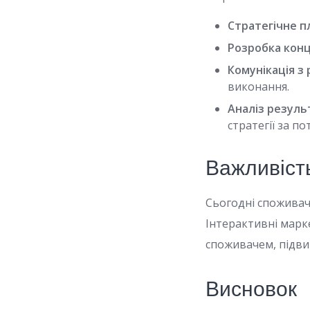
Стратегічне п
Розробка конц
Комунікація з
виконання.
Аналіз результ
стратегії за по
Важливість
Сьогодні споживач
Інтерактивні марк
споживачем, підви
Висновок