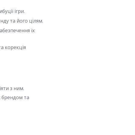
буції ігри.
нду та його цілям.
забезпечення їх
та корекція
яти з ним.
ж брендом та