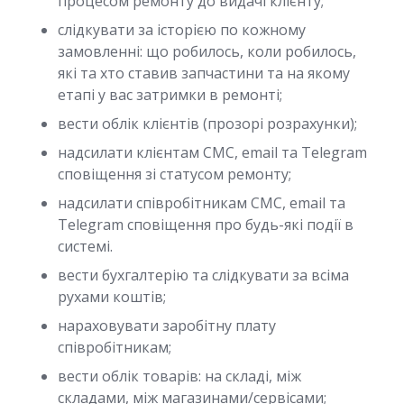
процесом ремонту до видачі клієнту;
слідкувати за історією по кожному
замовленні: що робилось, коли робилось,
які та хто ставив запчастини та на якому
етапі у вас затримки в ремонті;
вести облік клієнтів (прозорі розрахунки);
надсилати клієнтам СМС, email та Telegram
сповіщення зі статусом ремонту;
надсилати співробітникам СМС, email та
Telegram сповіщення про будь-які події в
системі.
вести бухгалтерію та слідкувати за всіма
рухами коштів;
нараховувати заробітну плату
співробітникам;
вести облік товарів: на складі, між
складами, між магазинами/сервісами;