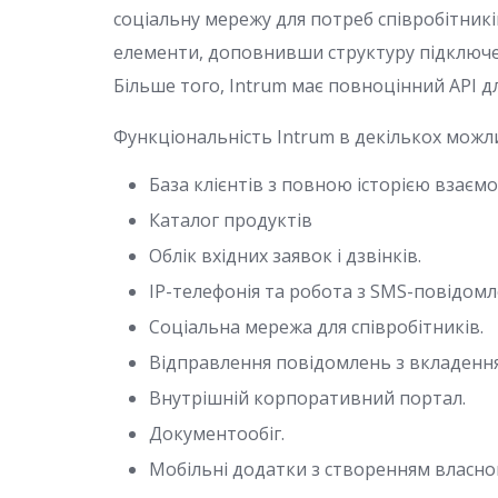
соціальну мережу для потреб співробітникі
елементи, доповнивши структуру підключен
Більше того, Intrum має повноцінний API дл
Функціональність Intrum в декількох можл
База клієнтів з повною історією взаємо
Каталог продуктів
Облік вхідних заявок і дзвінків.
IP-телефонія та робота з SMS-повідом
Соціальна мережа для співробітників.
Відправлення повідомлень з вкладення
Внутрішній корпоративний портал.
Документообіг.
Мобільні додатки з створенням власног