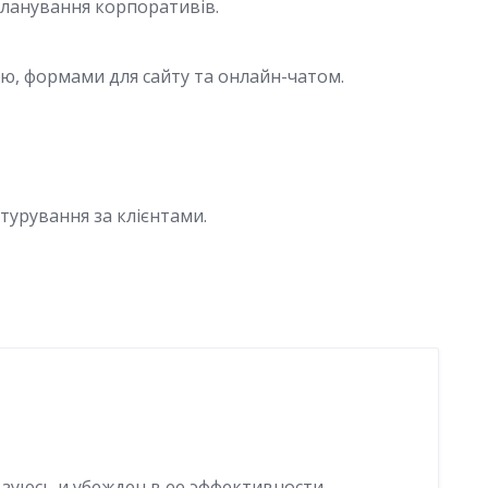
планування корпоративів.
ією, формами для сайту та онлайн-чатом.
турування за клієнтами.
зуюсь и убежден в ее эффективности.