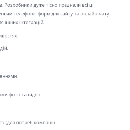
в. Розробники дуже тісно поєднали всі ці
ням телефонії, форм для сайту та онлайн-чату.
я інших інтеграцій.
ивостях:
дій.
леннями.
ми фото та відео.
о (для потреб компанії).