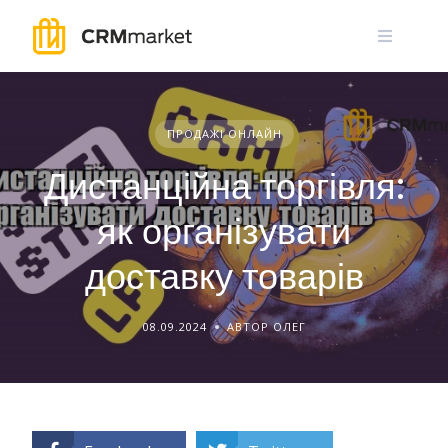
Skip
to
content
ПРОДАЖІ ОНЛАЙН
Дистанційна торгівля:
як організувати
доставку товарів
08.09.2024
АВТОР ОЛЕГ