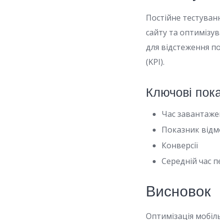
Постійне тестуван
сайту та оптимізу
для відстеження п
(KPI).
Ключові пок
Час завантаже
Показник від
Конверсії
Середній час п
Висновок
Оптимізація мобіл