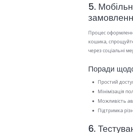
5. Мобіль
замовлен
Процес оформлення
кошика, спрощуйте
через соціальні мер
Поради щод
Простий досту
Мінімізація по
Можливість авт
Підтримка різ
6. Тестува