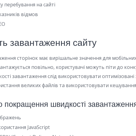
у перебування на сайті
азників відмов
EO
сть завантаження сайту
ження сторінок має вирішальне значення для мобільних
антажується повільно, користувачі можуть піти до конк
сті завантаження слід використовувати оптимізовані
ристання великих файлів та використовувати кешування
 покращення швидкості завантаженн
ображень
користання JavaScript