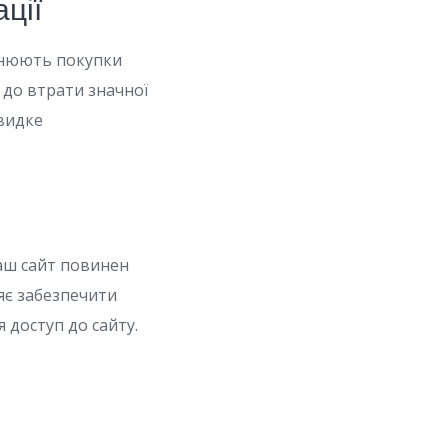
ції
йснюють покупки
и до втрати значної
швидке
Ваш сайт повинен
яє забезпечити
 доступ до сайту.