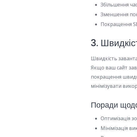
Збільшення час
Зменшення пок
Покращення S
3. Швидкі
Швидкість заванта
Якщо ваш сайт зав
покращення швидко
мінімізувати вико
Поради щодо
Оптимізація з
Мінімізація ви