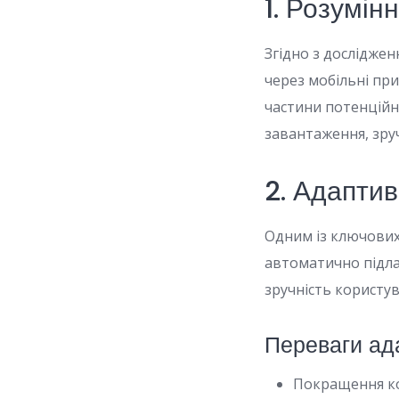
1. Розумін
Згідно з дослідже
через мобільні при
частини потенційн
завантаження, зру
2. Адапти
Одним із ключових
автоматично підла
зручність користув
Переваги ад
Покращення ко