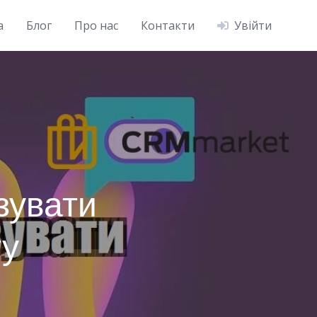
а
Блог
Про нас
Контакти
Увійти
зувати
ту