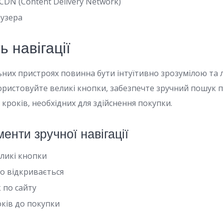
DN (Content Delivery Network)
узера
ь навігації
льних пристроях повинна бути інтуїтивно зрозумілою та 
ористовуйте великі кнопки, забезпечте зручний пошук п
 кроків, необхідних для здійснення покупки.
енти зручної навігації
еликі кнопки
о відкривається
 по сайту
оків до покупки