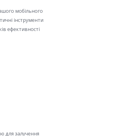
вашого мобільного
тичні інструменти
ків ефективності
ою для залучення