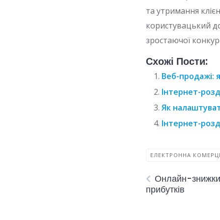
та утримання кліє
користувацький дос
зростаючої конкуре
Схожі Пости:
Веб-продажі: 
Інтернет-розд
Як налаштуват
Інтернет-розд
ЕЛЕКТРОННА КОМЕРЦ
Онлайн-знижки:
прибутків