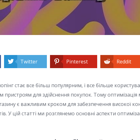
Twitter
Pinterest
Reddit
пінг стає все більш популярним, і все більше користув
м пристроям для здійснення покупок. Тому оптимізація м
азину є важливим кроком для забезпечення високої кон
ів. У цій статті ми розглянемо основні аспекти оптимізац