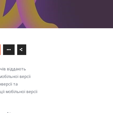
ачів віддають
обільної версії
версії та
ії мобільної версії