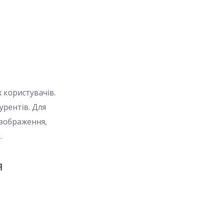
 користувачів.
урентів. Для
 зображення,
.
я