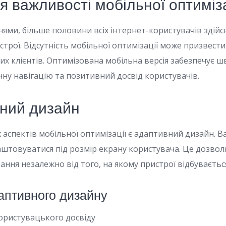
ня важливості мобільної оптиміза
ннями, більше половини всіх інтернет-користувачів зді
строї. Відсутність мобільної оптимізації може призвест
их клієнтів. Оптимізована мобільна версія забезпечує 
чну навігацію та позитивний досвід користувачів.
вний дизайн
 аспектів мобільної оптимізації є адаптивний дизайн. 
штовуватися під розмір екрану користувача. Це дозвол
ання незалежно від того, на якому пристрої відбувається
аптивного дизайну
ристувацького досвіду