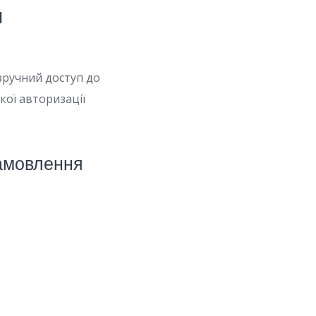
я
зручний доступ до
ої авторизації
амовлення