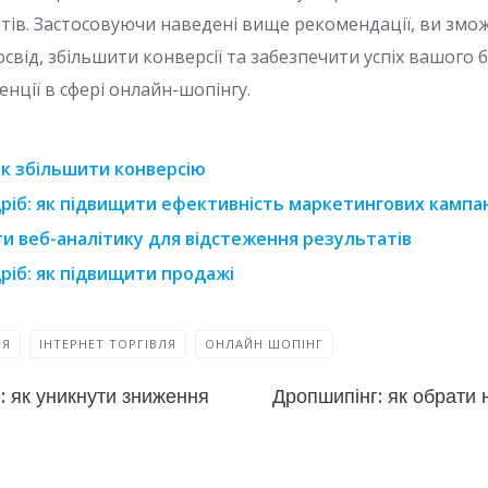
нтів. Застосовуючи наведені вище рекомендації, ви зм
від, збільшити конверсії та забезпечити успіх вашого б
нції в сфері онлайн-шопінгу.
як збільшити конверсію
ріб: як підвищити ефективність маркетингових кампа
и веб-аналітику для відстеження результатів
ріб: як підвищити продажі
ІЯ
ІНТЕРНЕТ ТОРГІВЛЯ
ОНЛАЙН ШОПІНГ
 як уникнути зниження
Дропшипінг: як обрати 