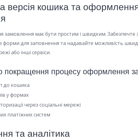
на версія кошика та оформленн
ня
 замовлення має бути простим і швидким. Забезпечте 
 форми для заповнення та надавайте можливість швидк
ежі або інші сервіси.
о покращення процесу оформлення з
п до кошика
лів у формах
оризації через соціальні мережі
них платіжних систем
ння та аналітика