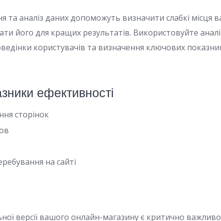
ня та аналіз даних допоможуть визначити слабкі місця 
вати його для кращих результатів. Використовуйте аналі
оведінки користувачів та визначення ключових показни
азники ефективності
ння сторінок
мов
еребування на сайті
ьної версії вашого онлайн-магазину є критично важлив