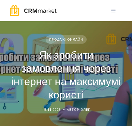
Skip
to
content
ПРОДАЖІ ОНЛАЙН
Як зробити
замовлення через
інтернет на максимумі
користі
15.11.2023
АВТОР ОЛЕГ