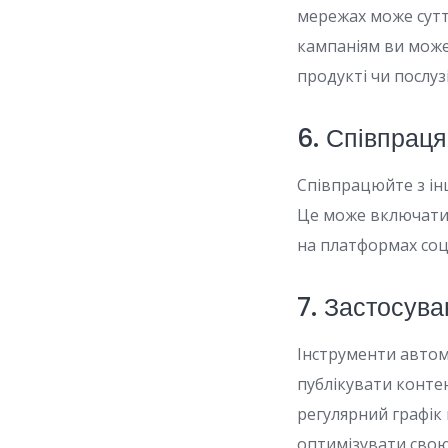
мережах може сут
кампаніям ви може
продукті чи послузі
6. Співпрац
Співпрацюйте з ін
Це може включати с
на платформах соц
7. Застосува
Інструменти автома
публікувати конте
регулярний графік
оптимізувати свою