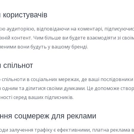
 користувачів
єю аудиторією, відповідаючи на коментарі, підписуючись
їхній контент. Чим більше ви будете взаємодіяти зі сво
леними вони будуть у вашому бренді.
 спільнот
о спільноти в соціальних мережах, де ваші послідовник
з одним та ділитися своїми думками. Це допоможе створ
ьності серед ваших підписників.
ання соцмереж для реклами
тоди залучення трафіку є ефективними, платна реклама 