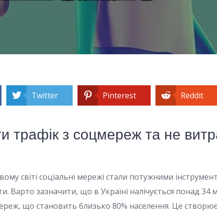
Twitter
Pinterest
Reddit
и трафік з соцмереж та не вит
вому світі соціальні мережі стали потужними інструмен
ти. Варто зазначити, що в Україні налічується понад 34
ереж, що становить близько 80% населення. Це створю