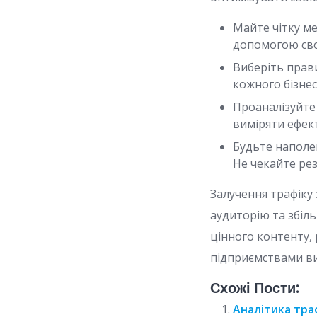
Майте чітку ме
допомогою своє
Виберіть прав
кожного бізнес
Проаналізуйте 
виміряти ефект
Будьте наполег
Не чекайте рез
Залучення трафіку
аудиторію та збіл
цінного контенту, 
підприємствами ви
Схожі Пости:
Аналітика тра