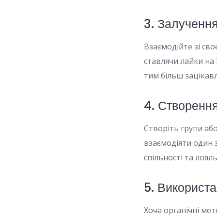
3. Залучення
Взаємодійте зі сво
ставлячи лайки на 
тим більш зацікав
4. Створення
Створіть групи аб
взаємодіяти один 
спільності та лоял
5. Використ
Хоча органічні ме