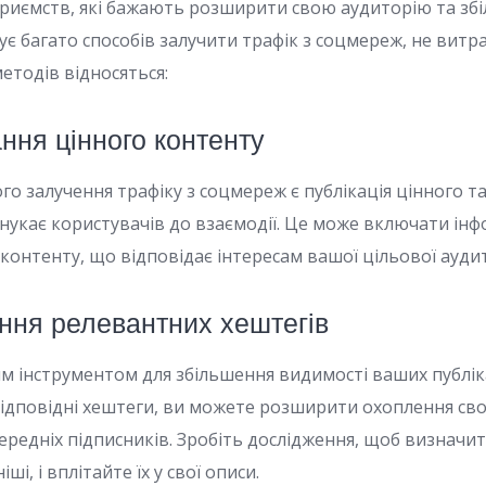
приємств, які бажають розширити свою аудиторію та зб
нує багато способів залучити трафік з соцмереж, не вит
етодів відносяться:
ання цінного контенту
о залучення трафіку з соцмереж є публікація цінного т
нукає користувачів до взаємодії. Це може включати інфо
 контенту, що відповідає інтересам вашої цільової аудит
ання релевантних хештегів
м інструментом для збільшення видимості ваших публік
дповідні хештеги, ви можете розширити охоплення сво
редніх підписників. Зробіть дослідження, щоб визначит
ші, і вплітайте їх у свої описи.