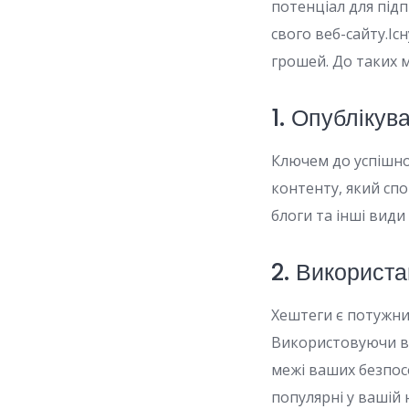
потенціал для під
свого веб-сайту.Іс
грошей. До таких м
1. Опублікув
Ключем до успішног
контенту, який спо
блоги та інші види
2. Використ
Хештеги є потужни
Використовуючи ві
межі ваших безпосе
популярні у вашій ні