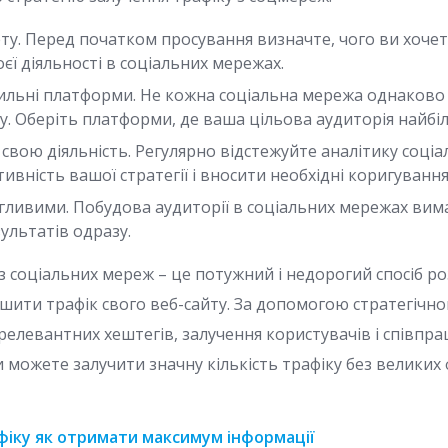
ту. Перед початком просування визначте, чого ви хочет
ї діяльності в соціальних мережах.
ильні платформи. Не кожна соціальна мережа однаково 
у. Оберіть платформи, де ваша цільова аудиторія найбі
свою діяльність. Регулярно відстежуйте аналітику соці
ивність вашої стратегії і вносити необхідні коригування
ливими. Побудова аудиторії в соціальних мережах вимаг
ультатів одразу.
 з соціальних мереж – це потужний і недорогий спосіб 
ьшити трафік свого веб-сайту. За допомогою стратегічн
релевантних хештегів, залучення користувачів і співпра
 можете залучити значну кількість трафіку без великих 
фіку як отримати максимум інформації