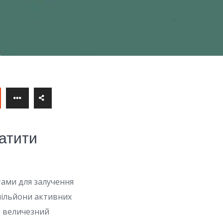
ратити
тами для залучення
 мільйони активних
є величезний