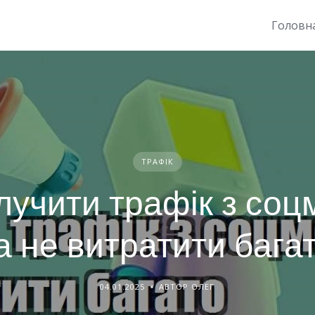
Головн
ТРАФІК
лучити трафік з со
а не витратити бага
04.01.2025
АВТОР ОЛЕГ