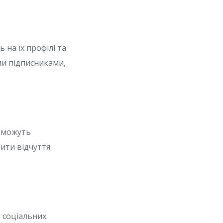
 на їх профілі та
їми підписниками,
и можуть
ити відчуття
в соціальних