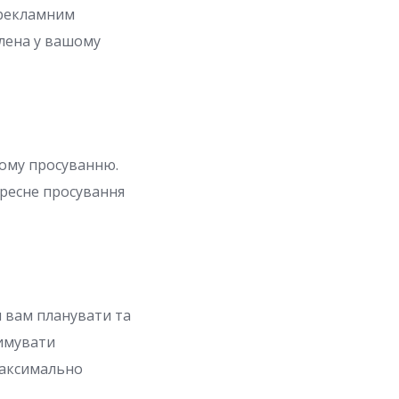
 рекламним
влена у вашому
ному просуванню.
ехресне просування
и вам планувати та
римувати
максимально