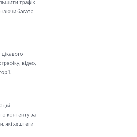
ільшити трафік
рачаючи багато
а цікавого
графіку, відео,
орії.
ацій.
го контенту за
и, які хештеги