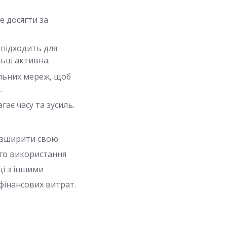
е досягти за
підходить для
льш активна.
альних мереж, щоб
.
ає часу та зусиль.
розширити свою
ого використання
ці з іншими
фінансових витрат.