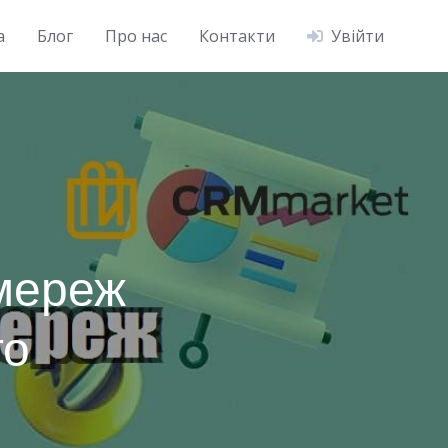
а
Блог
Про нас
Контакти
Увійти
цмереж
то