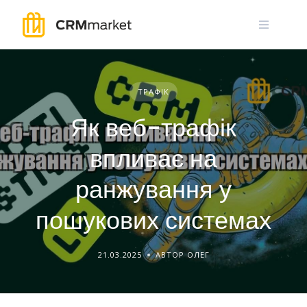
Skip
to
content
ТРАФІК
Як веб-трафік
впливає на
ранжування у
пошукових системах
21.03.2025
АВТОР ОЛЕГ