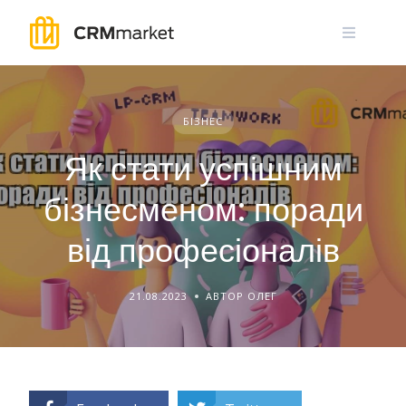
Skip
to
content
БІЗНЕС
Як стати успішним
бізнесменом: поради
від професіоналів
21.08.2023
АВТОР ОЛЕГ