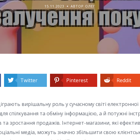
15.11.2023
АВТОР ОЛЕГ
Twitter
Pinterest
Reddit
діграють вирішальну роль у сучасному світі електронної 
ля спілкування та обміну інформацією, а й потужні інс
в та зростання продажів. Інтернет-магазини, які ефекти
ціальні медіа, можуть значно збільшити свою клієнтськ