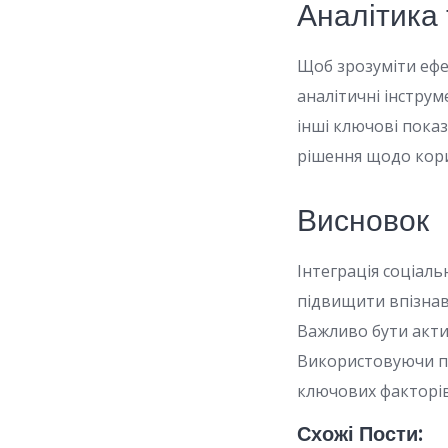
Аналітика 
Щоб зрозуміти ефе
аналітичні інстру
інші ключові пока
рішення щодо кориг
Висновок
Інтеграція соціал
підвищити впізнава
Важливо бути акти
Використовуючи пр
ключових факторів 
Схожі Пости: