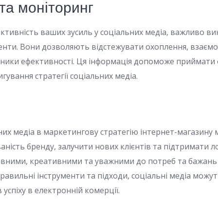
та моніторинг
ктивність ваших зусиль у соціальних медіа, важливо в
менти. Вони дозволяють відстежувати охоплення, взаємод
зники ефективності. Ця інформація допоможе приймати
ування стратегії соціальних медіа.
ьних медіа в маркетингову стратегію інтернет-магазину
ність бренду, залучити нових клієнтів та підтримати ло
вними, креативними та уважними до потреб та бажань с
авильні інструменти та підходи, соціальні медіа можут
успіху в електронній комерції.