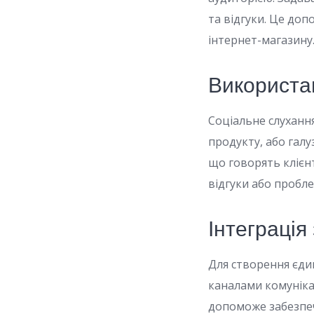
та відгуки. Це до
інтернет-магазину
Використа
Соціальне слухання
продукту, або галу
що говорять клієнт
відгуки або пробл
Інтеграція
Для створення єдин
каналами комунікац
допоможе забезпеч