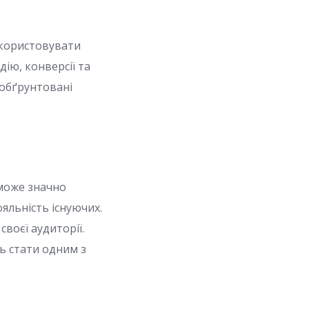
икористовувати
ію, конверсії та
 обґрунтовані
 може значно
яльність існуючих.
воєї аудиторії.
ь стати одним з