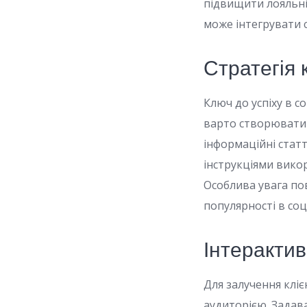
підвищити лояльніс
може інтегрувати с
Стратегія 
Ключ до успіху в с
варто створювати 
інформаційні статт
інструкціями вико
Особлива увага по
популярності в со
Інтерактив
Для залучення кліє
аудиторією. Задав