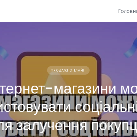
Головн
ПРОДАЖІ ОНЛАЙН
нтернет-магазини м
стовувати соціальн
ля залучення покупц