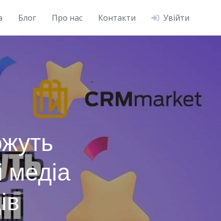
а
Блог
Про нас
Контакти
Увійти
ожуть
і медіа
ів