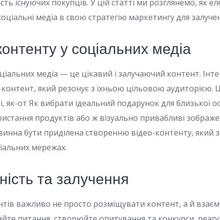
ть існуючих покупців. У цій статті ми розглянемо, як е
оціальні медіа в свою стратегію маркетингу для залучен
контенту у соціальних медіа
оціальних медіа — це цікавий і залучаючий контент. Ін
контент, який резонує з їхньою цільовою аудиторією. 
і, як-от Як вибрати ідеальний подарунок для близької ос
ристання продуктів або ж візуально привабливі зображе
винна бути приділена створенню відео-контенту, який з
ціальних мережах.
ність та залучення
нтів важливо не просто розміщувати контент, а й взаєм
айте питання, створюйте опитування та конкурси, реагу