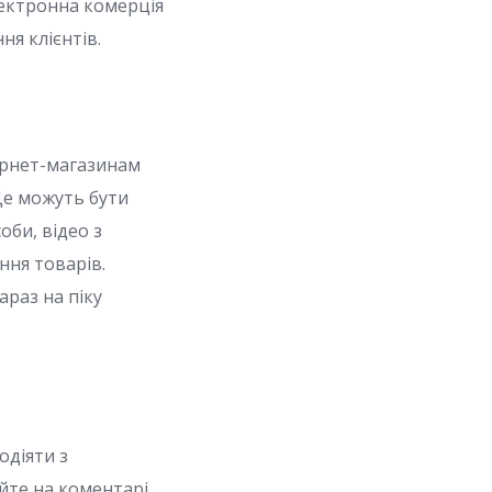
лектронна комерція
ня клієнтів.
тернет-магазинам
Це можуть бути
оби, відео з
ння товарів.
араз на піку
одіяти з
йте на коментарі