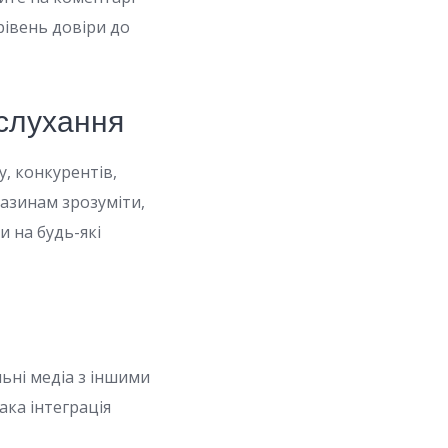
рівень довіри до
слухання
у, конкурентів,
газинам зрозуміти,
и на будь-які
льні медіа з іншими
ака інтеграція