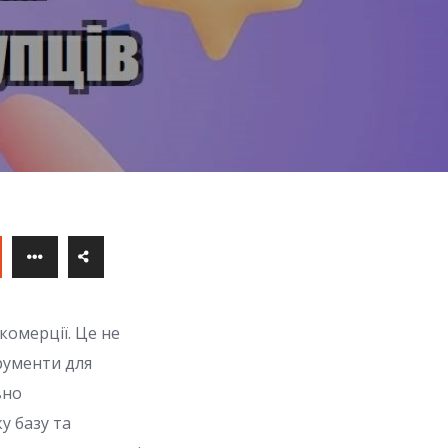
комерції. Це не
трументи для
вно
у базу та