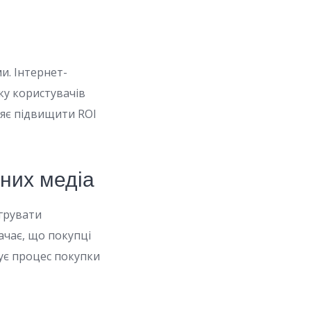
и. Інтернет-
ку користувачів
ляє підвищити ROI
ьних медіа
егрувати
ачає, що покупці
ує процес покупки