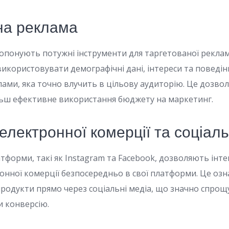
на реклама
ропонують потужні інструменти для таргетованої реклам
икористовувати демографічні дані, інтереси та поведін
лами, яка точно влучить в цільову аудиторію. Це дозво
льш ефективне використання бюджету на маркетинг.
 електронної комерції та соціал
атформи, такі як Instagram та Facebook, дозволяють інт
онної комерції безпосередньо в свої платформи. Це озн
родукти прямо через соціальні медіа, що значно спрощ
 конверсію.