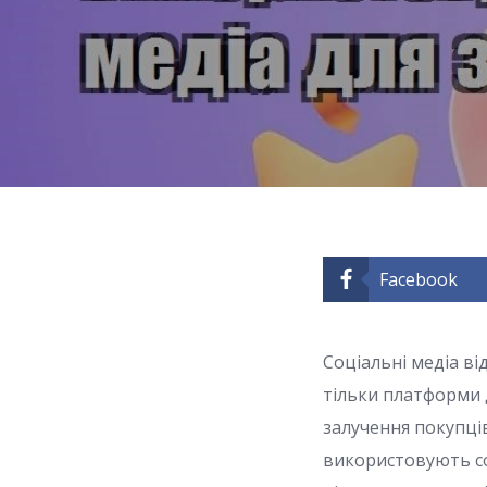
Facebook
Соціальні медіа ві
тільки платформи д
залучення покупці
використовують со