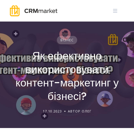
Skip
to
content
БІЗНЕС
Як ефективно
використовувати
контент-маркетинг у
бізнесі?
17.10.2023
АВТОР ОЛЕГ