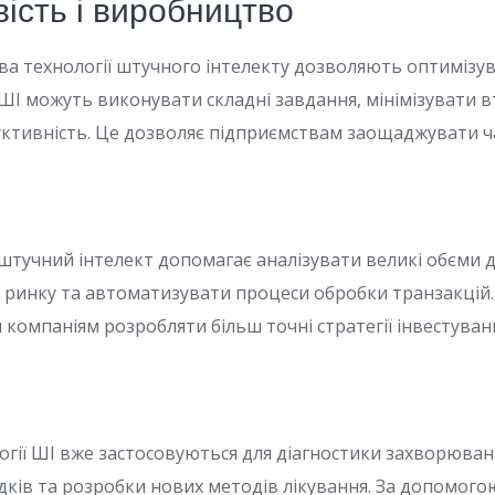
ість і виробництво
ва технології штучного інтелекту дозволяють оптимізу
ШІ можуть виконувати складні завдання, мінімізувати вт
ктивність. Це дозволяє підприємствам заощаджувати час
 штучний інтелект допомагає аналізувати великі обєми 
 ринку та автоматизувати процеси обробки транзакцій
компаніям розробляти більш точні стратегії інвестуван
огії ШІ вже застосовуються для діагностики захворюва
дків та розробки нових методів лікування. За допомого