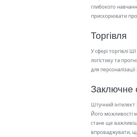
глибокого навчанн
прискорювати проц
Торгівля
У сфері торгівлі Ш
логістику та прог
для персоналізації
Заключне 
Штучний інтелект з
Його можливості м
стане ще важливіше
впроваджувати, щ