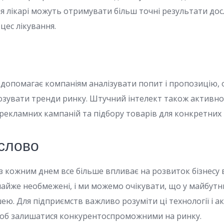
я лікарі можуть отримувати більш точні результати дос
ес лікування.
І допомагає компаніям аналізувати попит і пропозицію,
нозувати тренди ринку. Штучний інтелект також активн
 рекламних кампаній та підбору товарів для конкретних к
слово
 кожним днем все більше впливає на розвиток бізнесу в 
айже необмежені, і ми можемо очікувати, що у майбут
ю. Для підприємств важливо розуміти ці технології і ак
об залишатися конкурентоспроможними на ринку.