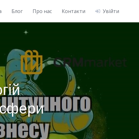
а
Блог
Про нас
Контакти
Увійти
гій
і сфери