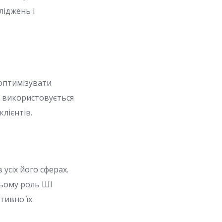
ліджень і
 оптимізувати
о використовується
лієнтів.
усіх його сферах.
ньому роль ШІ
тивно їх