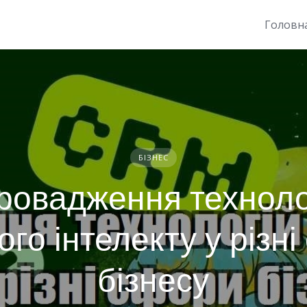
Головн
БІЗНЕС
ровадження техноло
го інтелекту у різн
бізнесу