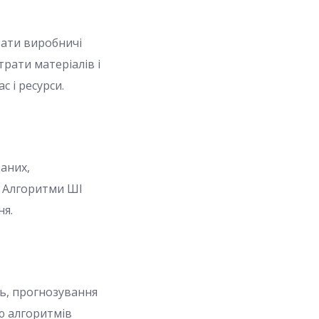
вати виробничі
рати матеріалів і
 і ресурси.
даних,
. Алгоритми ШІ
ня.
нь, прогнозування
ю алгоритмів