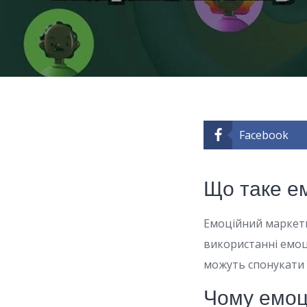
Facebook
Що таке е
Емоційний маркетин
використанні емоці
можуть спонукати ї
Чому емоц