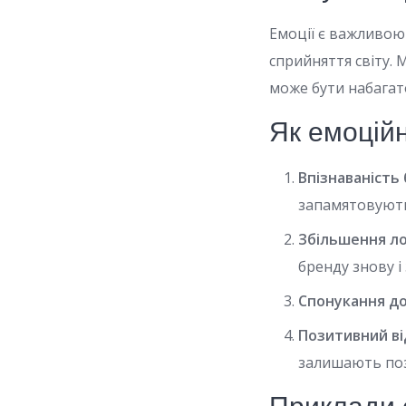
Емоції є важливою
сприйняття світу.
може бути набагат
Як емоцій
Впізнаваність
запамятовуют
Збільшення ло
бренду знову і
Спонукання до
Позитивний ві
залишають поз