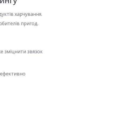
ингу
дуктів харчування.
юбителів пригод.
е зміцнити звязок
б ефективно