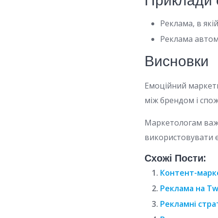
Приклади 
Реклама, в які
Реклама автом
Висновки
Емоційний маркети
між брендом і спо
Маркетологам важл
використовувати е
Схожі Пости:
Контент-марке
Реклама на Tw
Рекламні стра