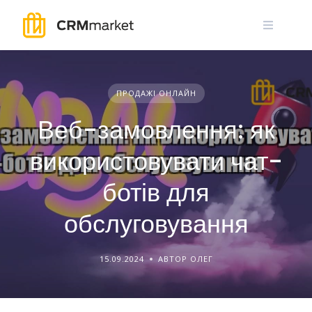
Skip
to
content
ПРОДАЖІ ОНЛАЙН
Веб-замовлення: як
використовувати чат-
ботів для
обслуговування
15.09.2024
АВТОР ОЛЕГ