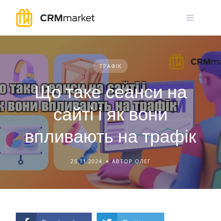
Skip
to
content
ТРАФІК
Що таке сеанси на
сайті і як вони
впливають на трафік
25.11.2024
АВТОР ОЛЕГ