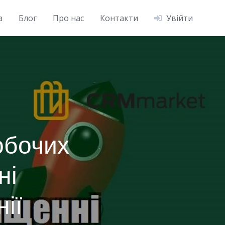
а
Блог
Про нас
Контакти
Увійти
обочих
ні
ії