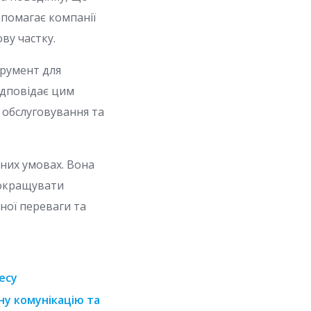
опомагає компанії
ву частку.
трумент для
ідповідає цим
обслуговування та
сних умовах. Вона
покращувати
ної переваги та
есу
ну комунікацію та