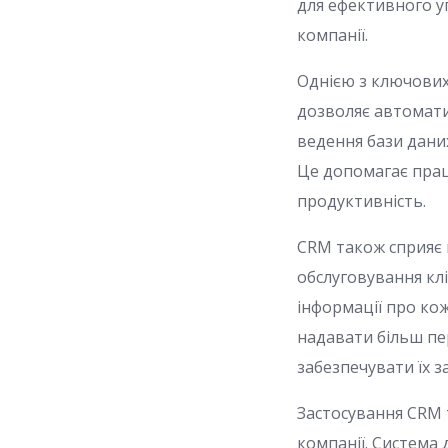
для ефективного у
компанії.
Однією з ключових
дозволяє автоматиз
ведення бази даних
Це допомагає прац
продуктивність.
CRM також сприяє 
обслуговування кл
інформації про кож
надавати більш пе
забезпечувати їх з
Застосування CRM
компанії. Система 