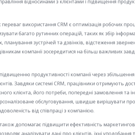
правління відносинами з клієнтами і підвищення проду
 переваг використання CRM є оптимізація робочих проц
увати багато рутинних операцій, таких як збір інформац
, планування зустрічей та дзвінків, відстеження звернень
івникам компанії зосередитися на більш важливих завда
підвищенню продуктивності компанії через збільшення
ієнтів. Завдяки системі CRM, працівники отримують дос
ного клієнта, його потреби, попередні замовлення та і
рсоналізоване обслуговування, швидше вирішувати про
адоволеність від співпраці з компанією.
 також допомагає підвищити ефективність маркетингов
дозволяє аналізувати дані про клієнтів, їхні уподобання 