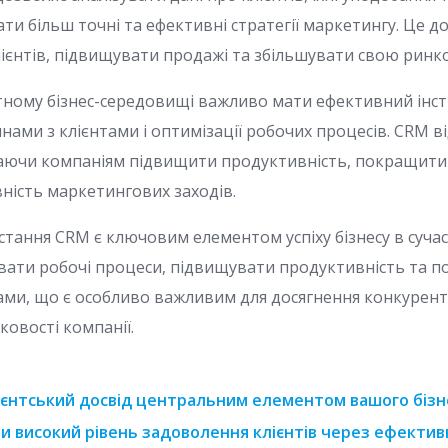
ти більш точні та ефективні стратегії маркетингу. Це д
лієнтів, підвищувати продажі та збільшувати свою ринко
ному бізнес-середовищі важливо мати ефективний інс
нами з клієнтами і оптимізації робочих процесів. CRM в
аючи компаніям підвищити продуктивність, покращити 
ність маркетингових заходів.
стання CRM є ключовим елементом успіху бізнесу в суча
вати робочі процеси, підвищувати продуктивність та 
тами, що є особливо важливим для досягнення конкурент
ковості компанії.
ієнтський досвід центральним елементом вашого бізн
и високий рівень задоволення клієнтів через ефектив