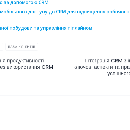
ію за допомогою CRM
мобільного доступу до CRM для підвищення робочої п
шної побудови та управління піплайном
А
БАЗА КЛІЄНТІВ
ня продуктивності
Інтеграція CRM з 
ерез використання CRM
ключові аспекти та пра
успішног