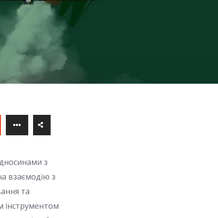
ідносинами з
 на взаємодію з
вання та
им інструментом