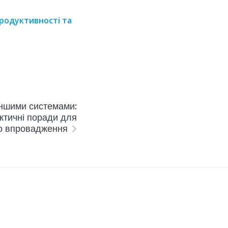
родуктивності та
іншими системами:
ктичні поради для
о впровадження