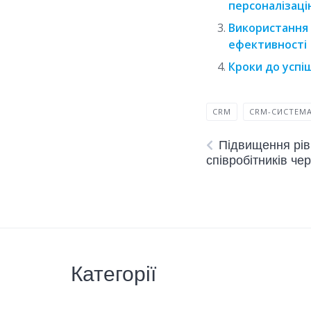
персоналізац
Використання 
ефективності
Кроки до успі
CRM
CRM-СИСТЕМ
Підвищення рів
співробітників ч
Категорії