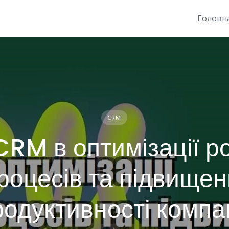
Головн
CRM
CRM в оптимізації р
роцесів та підвищен
родуктивності компан