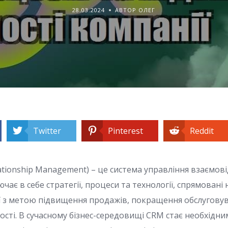
28.03.2024
АВТОР ОЛЕГ
Twitter
Pinterest
Reddit
ationship Management) – це система управління взаємов
ючає в себе стратегії, процеси та технології, спрямовані
ї з метою підвищення продажів, покращення обслугову
ості. В сучасному бізнес-середовищі CRM стає необхідн