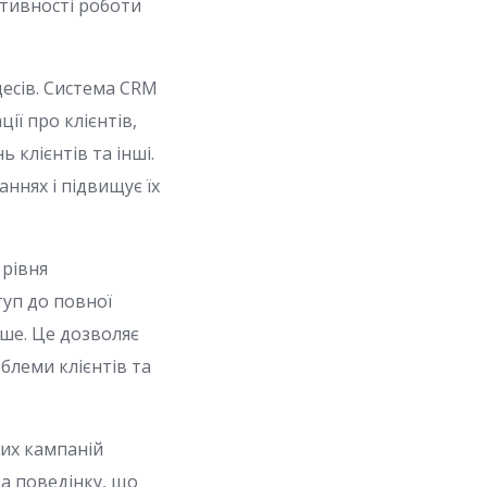
ктивності роботи
есів. Система CRM
ії про клієнтів,
 клієнтів та інші.
ннях і підвищує їх
 рівня
туп до повної
нше. Це дозволяє
блеми клієнтів та
их кампаній
та поведінку, що