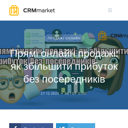
Skip
to
content
ПРОДАЖІ ОНЛАЙН
Прямі онлайн продажі:
як збільшити прибуток
без посередників
27.12.2023
АВТОР ОЛЕГ