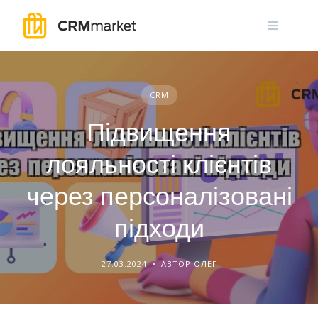
Skip
to
content
CRM
Підвищення
лояльності клієнтів
через персоналізовані
підходи
27.03.2024
АВТОР ОЛЕГ