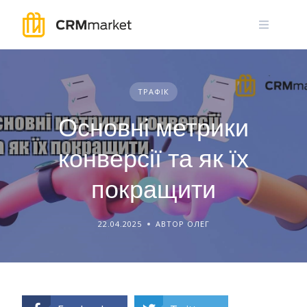
Skip
to
content
ТРАФІК
Основні метрики
конверсії та як їх
покращити
22.04.2025
АВТОР ОЛЕГ