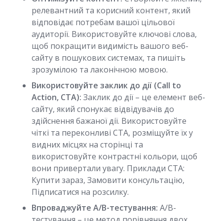
релевантний та корисний контент, який
відповідає потребам вашої цільової
аудиторії. Використовуйте ключові слова,
щоб покращити видимість вашого веб-
сайту в пошукових системах, та пишіть
зрозумілою та лаконічною мовою.
Використовуйте заклик до дії (Call to
Action, CTA):
Заклик до дії – це елемент веб-
сайту, який спонукає відвідувачів до
здійснення бажаної дії. Використовуйте
чіткі та переконливі CTA, розміщуйте їх у
видних місцях на сторінці та
використовуйте контрастні кольори, щоб
вони привертали увагу. Приклади CTA:
Купити зараз, Замовити консультацію,
Підписатися на розсилку.
Впроваджуйте A/B-тестування:
A/B-
тестування – це метод порівняння двох