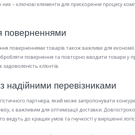
 них – ключові елементи для прискорення процесу комп
я поверненнями
ння поверненнями товарів також важливе для економії.
бробляти повернення та повторно вводити товари у п
 задоволеність клієнтів.
 з надійними перевізниками
огістичного партнера, який може запропонувати конкуре
вісу, є важливим для оптимізації доставки. Довгостроко
о ведуть до кращих умов та гнучкості у вирішенні логі