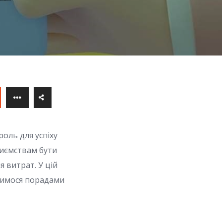
роль для успіху
риємствам бути
 витрат. У цій
ілимося порадами