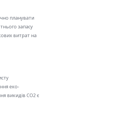
очно планувати
атнього запасу
кових витрат на
исту
ння еко-
ня викидів CO2 є