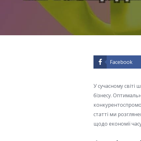
Facebook
У сучасному світі 
бізнесу. Оптималь
конкурентоспромож
статті ми розглян
щодо економії час