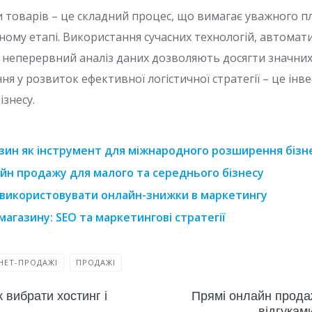
и товарів – це складний процес, що вимагає уважного п
жному етапі. Використання сучасних технологій, автомат
а неперервний аналіз даних дозволяють досягти значних
ня у розвиток ефективної логістичної стратегії – це інв
ізнесу.
зин як інструмент для міжнародного розширення бізн
йн продажу для малого та середнього бізнесу
 використовувати онлайн-знижки в маркетингу
магазину: SEO та маркетингові стратегії
НЕТ-ПРОДАЖІ
ПРОДАЖІ
 вибрати хостинг і
Прямі онлайн продаж
відгукам