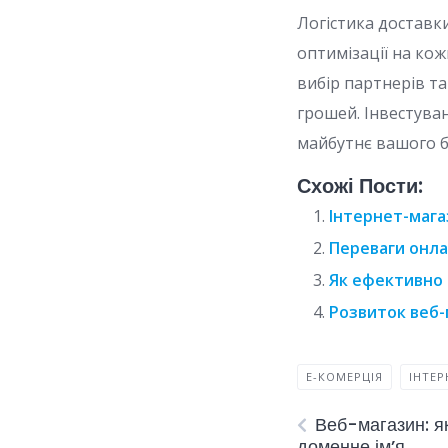
Логістика доставк
оптимізації на ко
вибір партнерів т
грошей. Інвестуван
майбутнє вашого б
Схожі Пости:
Інтернет-мага
Переваги онла
Як ефективно
Розвиток веб-
Е-КОМЕРЦІЯ
ІНТЕР
Веб-магазин: як
доменне ім’я