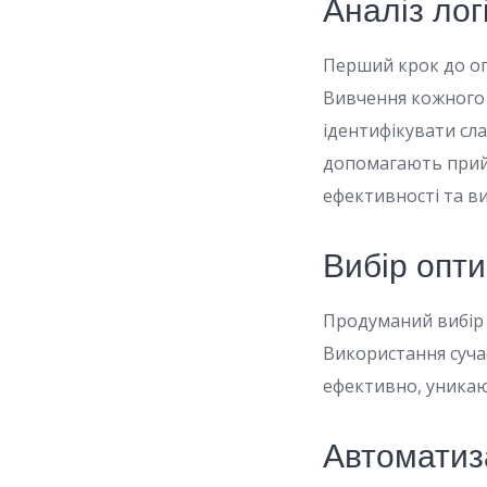
Аналіз лог
Перший крок до опт
Вивчення кожного 
ідентифікувати сла
допомагають прийм
ефективності та в
Вибір опт
Продуманий вибір 
Використання суча
ефективно, уникаю
Автоматиза