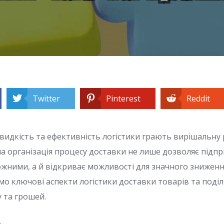
Twitter
Pinterest
Reddit
швидкість та ефективність логістики грають вирішальну 
на організація процесу доставки не лише дозволяє підп
ними, а й відкриває можливості для значного зниження
емо ключові аспекти логістики доставки товарів та под
у та грошей.