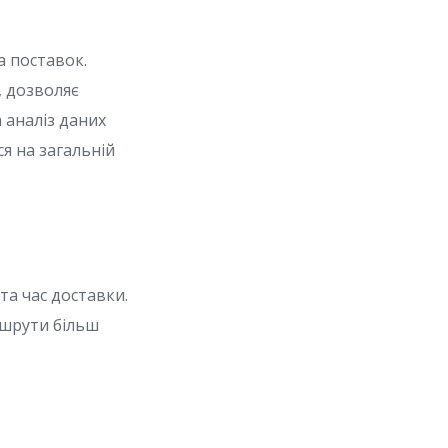
а поставок.
, дозволяє
а аналіз даних
я на загальній
а час доставки.
ршрути більш