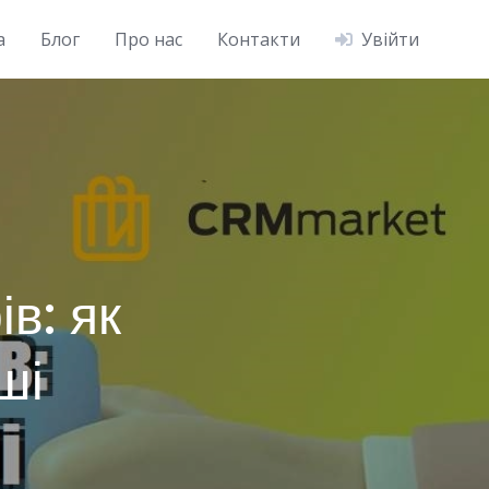
а
Блог
Про нас
Контакти
Увійти
в: як
ші