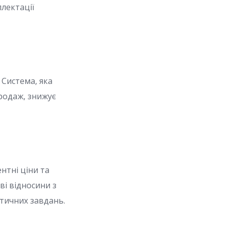
лектації
 Система, яка
родаж, знижує
нтні ціни та
ві відносини з
стичних завдань.