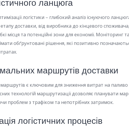
істичного ланцюга
имізації логістики – глибокий аналіз існуючого ланцюг
етапу доставки, від виробника до кінцевого споживача
бкі місця та потенційні зони для економії. Моніторинг т
ати обґрунтовані рішення, які позитивно позначаютьс
итратах.
имальних маршрутів доставки
маршрутів є ключовим для зниження витрат на паливо т
сних технологій маршрутизації дозволяє планувати ма
чи проблем з трафіком та непотрібних затримок.
ція логістичних процесів