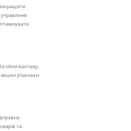
о покращити
 управління
оптимізувати
та обєм вантажу,
 міцної упаковки
ідправки.
оварів та