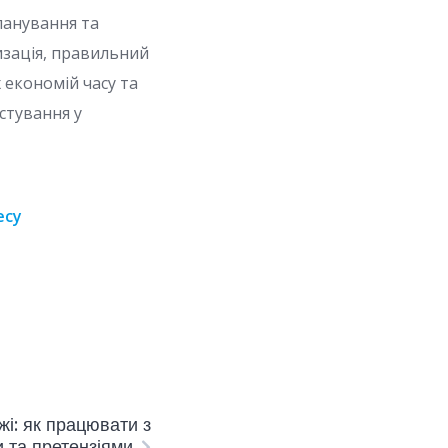
ланування та
изація, правильний
 економій часу та
естування у
есу
і: як працювати з
и та претензіями