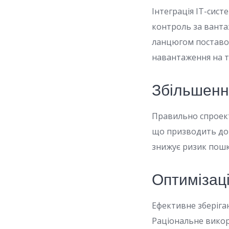
Інтеграція ІТ-сис
контроль за ванта
ланцюгом поставок
навантаження на т
Збільшенн
Правильно спроект
що призводить до 
знижує ризик пошк
Оптимізаці
Ефективне зберіган
Раціональне викор