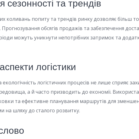
 сезонності та трендів
их коливань попиту та трендів ринку дозволяє більш т
. Прогнозування обсягів продажів та забезпечення дост
періоди можуть уникнути непотрібних затримок та додат
 аспекти логістики
 екологічність логістичних процесів не лише сприяє зах
едовища, а й часто призводить до економії. Використа
аковки та ефективне планування маршрутів для зменшен
 на шляху до сталого розвитку.
слово