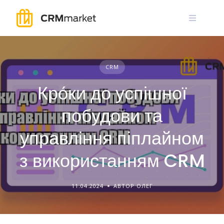
Skip
to
content
CRM
Кро́ки до успішної
побудови та
управління піплайном
з використанням CRM
11.04.2024
АВТОР ОЛЕГ