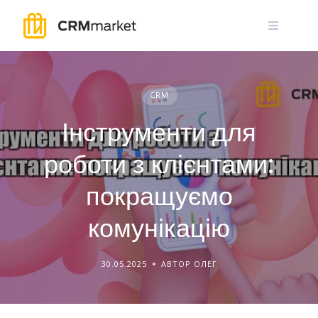
Skip
to
content
CRM
Інструменти для
роботи з клієнтами:
покращуємо
комунікацію
30.05.2025
АВТОР ОЛЕГ