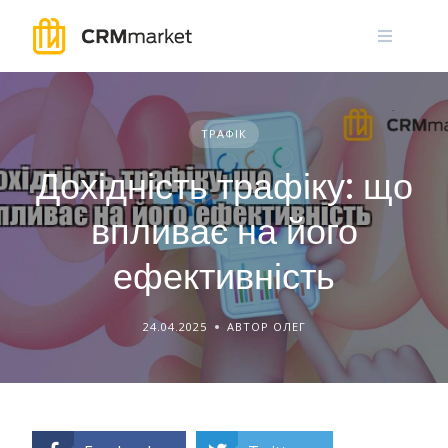
Skip
to
content
ТРАФІК
Дохідність трафіку: що
впливає на його
ефективність
24.04.2025
АВТОР ОЛЕГ