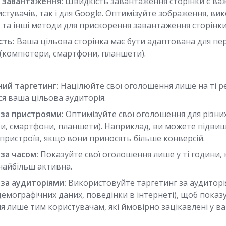
 завантаження:
Швидкість завантаження сторінки є в
истувачів, так і для Google. Оптимізуйте зображення, в
та інші методи для прискорення завантаження сторінки
сть:
Ваша цільова сторінка має бути адаптована для пер
 (компютери, смартфони, планшети).
ний таргетинг:
Націлюйте свої оголошення лише на ті ре
я ваша цільова аудиторія.
 за пристроями:
Оптимізуйте свої оголошення для різних
и, смартфони, планшети). Наприклад, ви можете підвищ
пристроїв, якщо вони приносять більше конверсій.
за часом:
Показуйте свої оголошення лише у ті години,
найбільш активна.
 за аудиторіями:
Використовуйте таргетинг за аудиторі
 демографічних даних, поведінки в інтернеті), щоб показ
 лише тим користувачам, які ймовірно зацікавлені у в