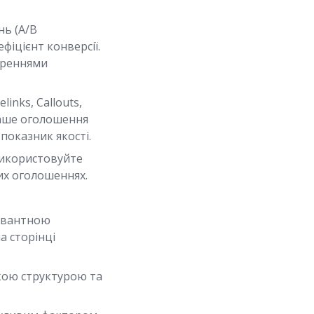
нь (A/B
фіцієнт конверсії.
иреннями
inks, Callouts,
ваше оголошення
показник якості.
використовуйте
их оголошеннях.
левантною
а сторінці
ткою структурою та