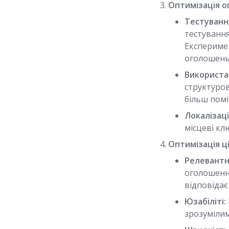
Оптимізація о
Тестуванн
тестування
Експериме
оголошень
Використа
структуро
більш помі
Локалізац
місцеві кл
Оптимізація ці
Релевантн
оголошенню
відповідає
Юзабіліті:
зрозумілим