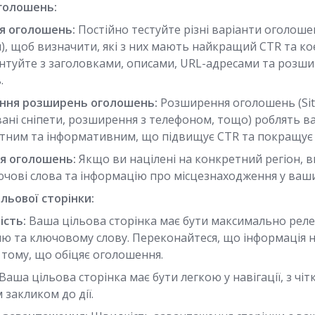
голошень:
я оголошень:
Постійно тестуйте різні варіанти оголоше
), щоб визначити, які з них мають найкращий CTR та кое
нтуйте з заголовками, описами, URL-адресами та розш
.
ння розширень оголошень:
Розширення оголошень (Sitel
вані сніпети, розширення з телефоном, тощо) роблять 
тним та інформативним, що підвищує CTR та покращує 
ія оголошень:
Якщо ви націлені на конкретний регіон, 
ючові слова та інформацію про місцезнаходження у ваш
льової сторінки:
ість:
Ваша цільова сторінка має бути максимально ре
 та ключовому слову. Переконайтеся, що інформація н
 тому, що обіцяє оголошення.
Ваша цільова сторінка має бути легкою у навігації, з чі
 закликом до дії.