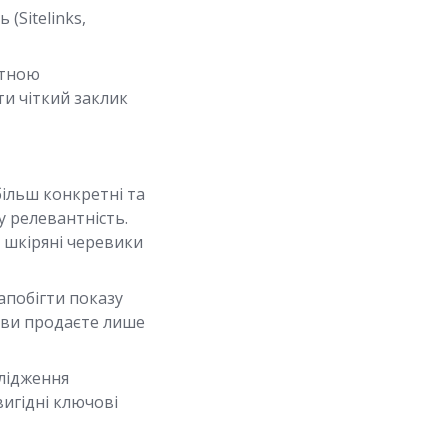
(Sitelinks,
нтною
ти чіткий заклик
ільш конкретні та
у релевантність.
 шкіряні черевики
апобігти показу
 ви продаєте лише
лідження
вигідні ключові