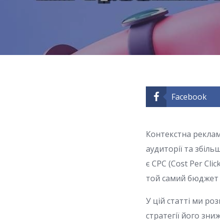
Facebook
Контекстна реклам
аудиторії та збіл
є CPC (Cost Per Cli
той самий бюджет 
У цій статті ми ро
стратегії його зн