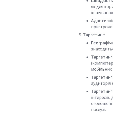
Швидкість
як для кор
кешування 
Адаптивні
пристроях
Таргетинг:
Географіч
знаходитьс
Таргетинг
(компютер
мобільних 
Таргетинг 
аудиторія 
Таргетинг
інтересів,
оголошення
послузі.