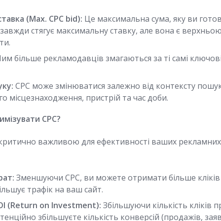
авка (Max. CPC bid):
Це максимальна сума, яку ви готов
е завжди стягує максимальну ставку, але вона є верхньо
ти.
им більше рекламодавців змагаються за ті самі ключов
ку:
CPC може змінюватися залежно від контексту пошук
о місцезнаходження, пристрій та час доби.
имізувати CPC?
 критично важливою для ефективності ваших рекламних
рат:
Зменшуючи CPC, ви можете отримати більше кліків 
льшує трафік на ваш сайт.
I (Return on Investment):
Збільшуючи кількість кліків 
тенційно збільшуєте кількість конверсій (продажів, зая