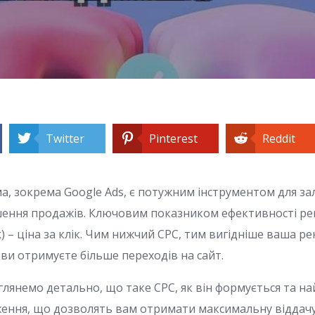
Twitter
Pinterest
Reddit
а, зокрема Google Ads, є потужним інструментом для за
ьшення продажів. Ключовим показником ефективності р
ck) – ціна за клік. Чим нижчий CPC, тим вигідніше ваша ре
ви отримуєте більше переходів на сайт.
зглянемо детально, що таке CPC, як він формується та н
иження, що дозволять вам отримати максимальну віддач