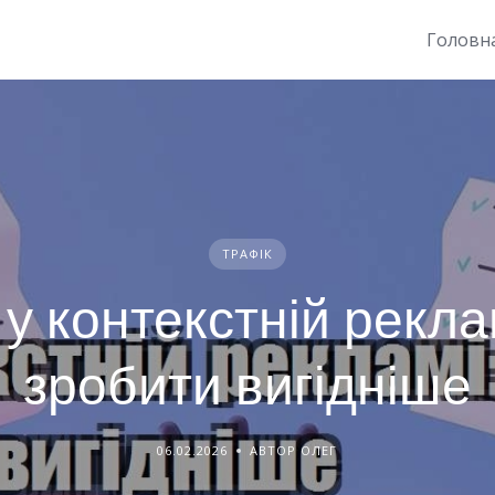
Головн
ТРАФІК
у контекстній реклам
зробити вигідніше
06.02.2026
АВТОР ОЛЕГ