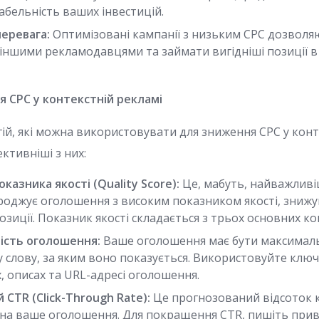
абельність ваших інвестицій.
еревага:
Оптимізовані кампанії з низьким CPC дозволя
 іншими рекламодавцями та займати вигідніші позиції в
я CPC у контекстній рекламі
егій, які можна використовувати для зниження CPC у конт
ктивніші з них:
азника якості (Quality Score):
Це, мабуть, найважливіш
роджує оголошення з високим показником якості, знижу
иції. Показник якості складається з трьох основних ко
ість оголошення:
Ваше оголошення має бути максимал
слову, за яким воно показується. Використовуйте ключ
, описах та URL-адресі оголошення.
 CTR (Click-Through Rate):
Це прогнозований відсоток к
 на ваше оголошення. Для покращення CTR, пишіть прив