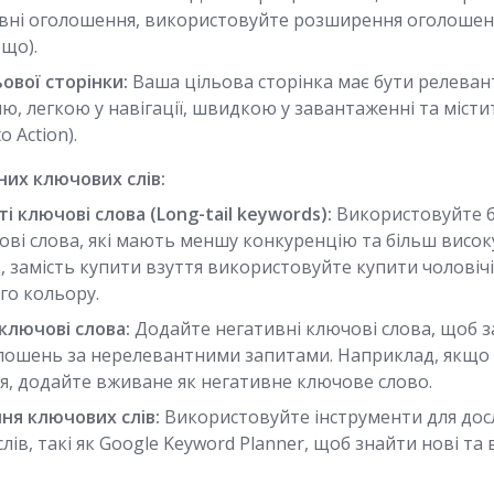
ні оголошення, використовуйте розширення оголошень 
ощо).
ьової сторінки:
Ваша цільова сторінка має бути релева
, легкою у навігації, швидкою у завантаженні та місти
to Action).
них ключових слів:
і ключові слова (Long-tail keywords):
Використовуйте б
ові слова, які мають меншу конкуренцію та більш висок
 замість купити взуття використовуйте купити чоловічі
го кольору.
ключові слова:
Додайте негативні ключові слова, щоб з
лошень за нерелевантними запитами. Наприклад, якщо
я, додайте вживане як негативне ключове слово.
ня ключових слів:
Використовуйте інструменти для дос
лів, такі як Google Keyword Planner, щоб знайти нові та 