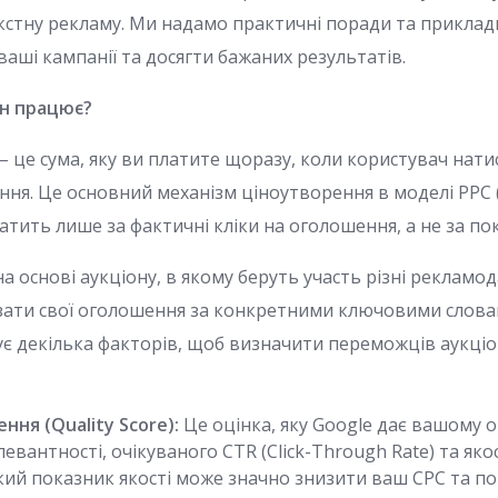
екстну рекламу. Ми надамо практичні поради та приклад
аші кампанії та досягти бажаних результатів.
ін працює?
k) – це сума, яку ви платите щоразу, коли користувач нат
я. Це основний механізм ціноутворення в моделі PPC (P
тить лише за фактичні кліки на оголошення, а не за пок
а основі аукціону, в якому беруть участь різні рекламо
зати свої оголошення за конкретними ключовими слова
є декілька факторів, щоб визначити переможців аукціон
ння (Quality Score):
Це оцінка, яку Google дає вашому
левантності, очікуваного CTR (Click-Through Rate) та яко
окий показник якості може значно знизити ваш CPC та п