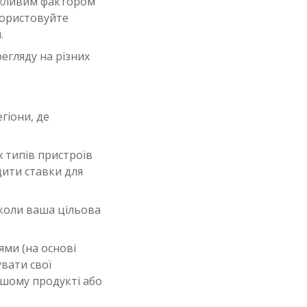
ажливим фактором
икористовуйте
.
егляду на різних
гіони, де
 типів пристроїв
ити ставки для
 коли ваша цільова
ями (на основі
увати свої
ашому продукті або