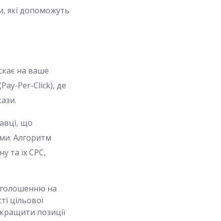
и, які допоможуть
искає на ваше
ay-Per-Click), де
ази.
давці, що
ми. Алгоритм
у та їх CPC,
 оголошенню на
сті цільової
окращити позиції