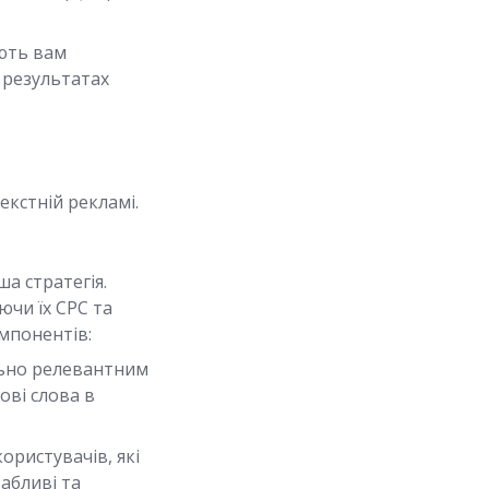
ють вам
 результатах
екстній рекламі.
а стратегія.
ючи їх CPC та
мпонентів:
ьно релевантним
ові слова в
ористувачів, які
абливі та