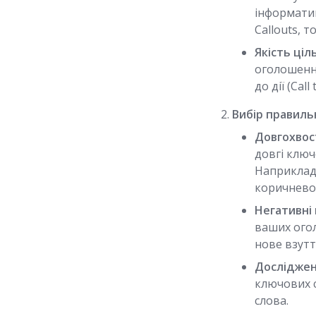
інформатив
Callouts, т
Якість ціл
оголошенню
до дії (Call 
Вибір правиль
Довгохвост
довгі ключ
Наприклад,
коричнево
Негативні 
ваших ого
нове взутт
Досліджен
ключових с
слова.