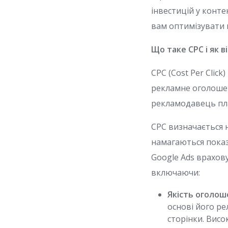
інвестицій у конт
вам оптимізувати в
Що таке CPC і як в
CPC (Cost Per Clic
рекламне оголошенн
рекламодавець пла
CPC визначається н
намагаються пока
Google Ads врахову
включаючи:
Якість оголоше
основі його ре
сторінки. Вис