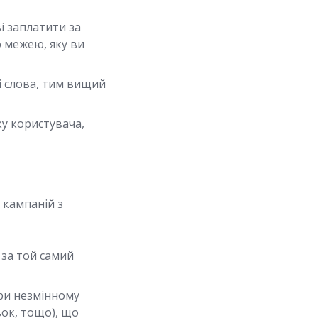
і заплатити за
ю межею, яку ви
і слова, тим вищий
у користувача,
 кампаній з
за той самий
при незмінному
вок, тощо), що