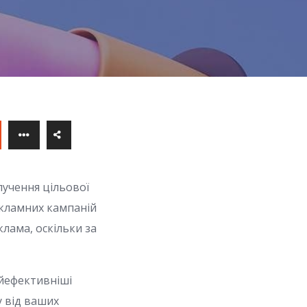
лучення цільової
екламних кампаній
клама, оскільки за
айефективніші
у від ваших