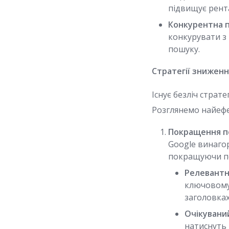
підвищує рент
Конкурентна п
конкурувати з
пошуку.
Стратегії зниженн
Існує безліч страт
Розглянемо найефе
Покращення пок
Google винаго
покращуючи поз
Релевантн
ключовому 
заголовках
Очікуваний
натиснуть