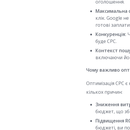
оголошення.
Максимальна ст
клік. Google н
готові заплати
Конкуренція:
Ч
буде CPC.
Контекст пошу
включаючи йог
Чому важливо опт
Оптимізація CPC є
кількох причин:
Зниження вит
бюджет, що збі
Підвищення RO
бюджеті, ви по