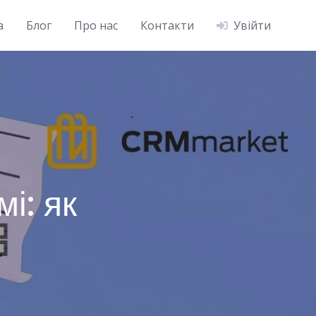
а
Блог
Про нас
Контакти
Увійти
і: як