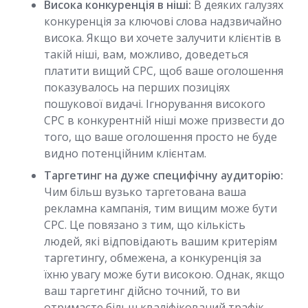
Висока конкуренція в ніші:
В деяких галузях
конкуренція за ключові слова надзвичайно
висока. Якщо ви хочете залучити клієнтів в
такій ніші, вам, можливо, доведеться
платити вищий CPC, щоб ваше оголошення
показувалось на перших позиціях
пошукової видачі. Ігнорування високого
CPC в конкурентній ніші може призвести до
того, що ваше оголошення просто не буде
видно потенційним клієнтам.
Таргетинг на дуже специфічну аудиторію:
Чим більш вузько таргетована ваша
рекламна кампанія, тим вищим може бути
CPC. Це повязано з тим, що кількість
людей, які відповідають вашим критеріям
таргетингу, обмежена, а конкуренція за
їхню увагу може бути високою. Однак, якщо
ваш таргетинг дійсно точний, то ви
отримаєте більш кваліфікований трафік,