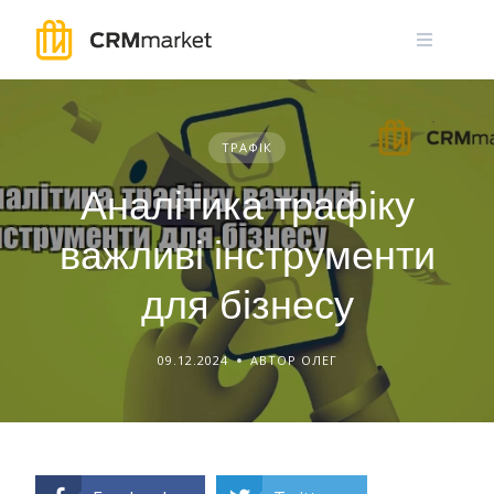
Skip
to
content
ТРАФІК
Аналітика трафіку
важливі інструменти
для бізнесу
09.12.2024
АВТОР ОЛЕГ