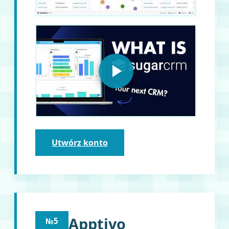
Utwórz konto
Apptivo
№5