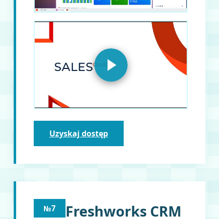
Uzyskaj dostęp
Freshworks CRM
№7