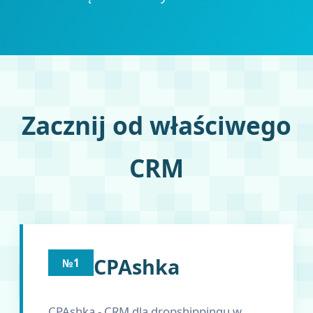
Zacznij od właściwego
CRM
CPAshka
№1
CPAshka - CRM dla dropshippingu w