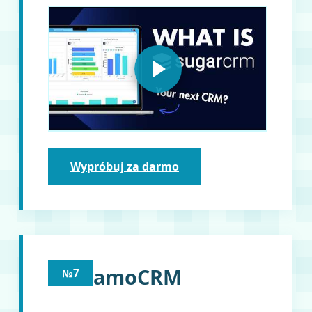
Wypróbuj za darmo
amoCRM
№7