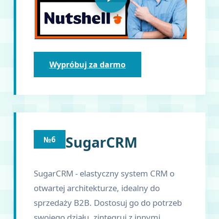
Wypróbuj za darmo
SugarCRM
№6
SugarCRM - elastyczny system CRM o
otwartej architekturze, idealny do
sprzedaży B2B. Dostosuj go do potrzeb
swojego działu, zintegruj z innymi