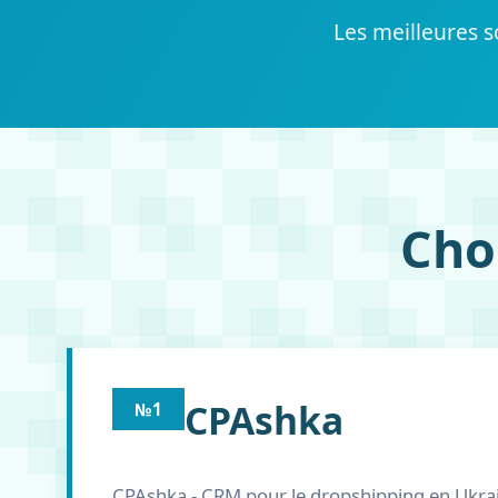
Les meilleures s
Cho
CPAshka
№1
CPAshka - CRM pour le dropshipping en Ukrain