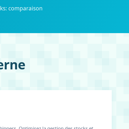
ocks: comparaison
erne
ippers. Optimisez la gestion des stocks et