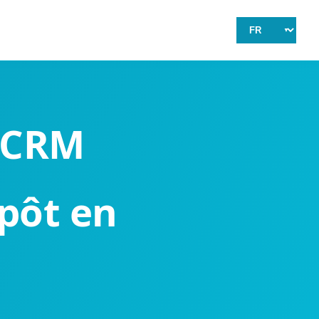
s CRM
epôt en