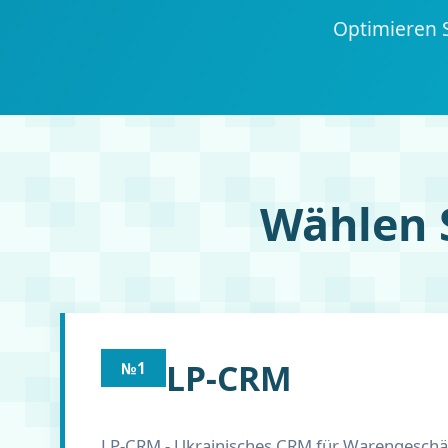
Optimieren 
Wählen S
LP-CRM
№1
LP-CRM - Ukrainisches CRM für Warengeschäf