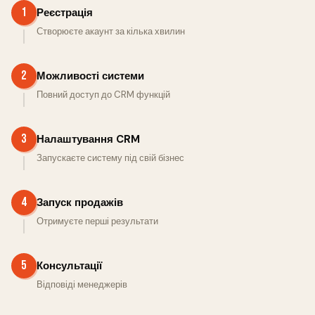
1
Реєстрація
Створюєте акаунт за кілька хвилин
2
Можливості системи
Повний доступ до CRM функцій
3
Налаштування CRM
Запускаєте систему під свій бізнес
4
Запуск продажів
Отримуєте перші результати
5
Консультації
Відповіді менеджерів