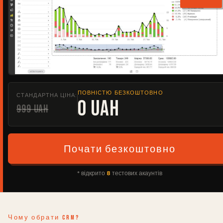
ПОВНІСТЮ БЕЗКОШТОВНО
СТАНДАРТНА ЦІНА:
0 UAH
999 UAH
Почати безкоштовно
* відкрито
8
тестових акаунтів
Чому обрати CRM?