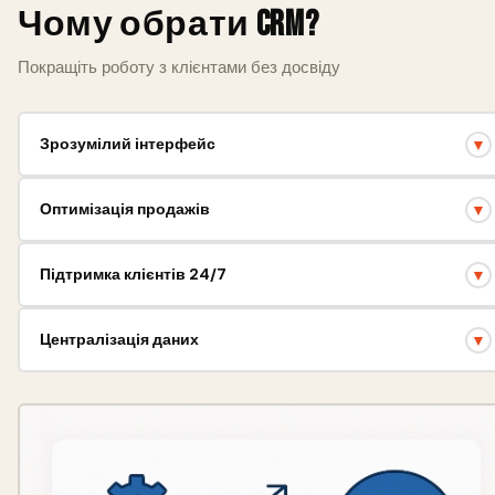
Чому обрати CRM?
Покращіть роботу з клієнтами без досвіду
Зрозумілий інтерфейс
▼
Легко навчити команду, швидке впровадження.
Оптимізація продажів
▼
Збільште прибуток завдяки аналітиці та звітам.
Підтримка клієнтів 24/7
▼
Надійний супровід на кожному етапі роботи.
Централізація даних
▼
Вся інформація про клієнтів в одному місці.