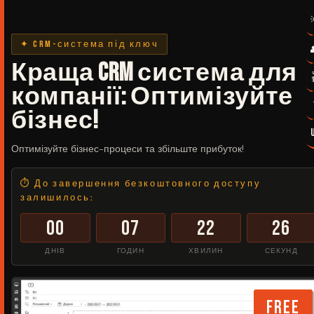
✦ CRM-система під ключ
Краща CRM система для
компанії: Оптимізуйте
бізнес!
Оптимізуйте бізнес-процеси та збільште прибуток!
⏱ До завершення безкоштовного доступу
залишилось:
00
07
22
26
ДНІВ
ГОДИН
ХВИЛИН
СЕКУНД
FREE