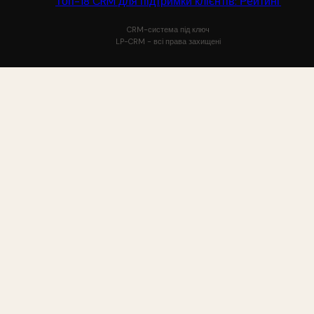
Топ-18 CRM для підтримки клієнтів: Рейтинг
CRM-система під ключ
LP-CRM - всі права захищені