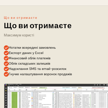
Що ви отримаєте
Що ви отримаєте
Максимум користі
Нотатки всередині замовлень
Експорт даних у Excel
Фінансовий облік платежів
Облік складських залишків
Надсилання SMS та email-розсилок
Гнучке налаштування воронок продажів