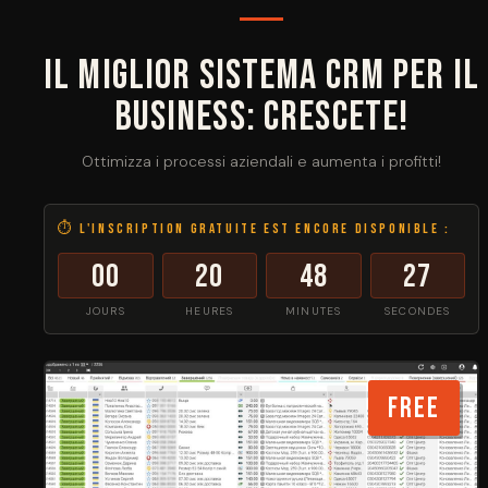
Il miglior sistema CRM per il
business: Crescete!
Ottimizza i processi aziendali e aumenta i profitti!
⏱ L'inscription gratuite est encore disponible :
00
20
48
27
JOURS
HEURES
MINUTES
SECONDES
FREE