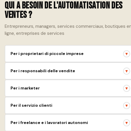
Qui a besoin de l'automatisation des
ventes ?
Entrepreneurs, managers, services commerciaux, boutiques e
ligne, entreprises de services
Per i proprietari di piccole imprese
▼
Inizio facile e automazione delle attività di routine, miglioramento
Per i responsabili delle vendite
▼
dell'interazione con i clienti.
Aumento della conversione, controllo degli accordi e analisi
Per i marketer
▼
dell'efficacia del team.
Segmentazione dei clienti, invii personalizzati e monitoraggio dei
Per il servizio clienti
▼
risultati delle campagne.
Risposta rapida alle richieste, gestione della cronologia delle
Per i freelance e i lavoratori autonomi
▼
richieste e aumento della soddisfazione del cliente.