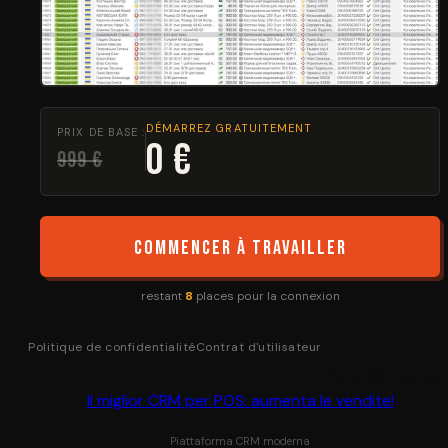
DÉMARREZ GRATUITEMENT
PRIX DE BASE :
0 €
999 €
Commencer à travailler
restant
8
places pour la connexion
Politique de confidentialité
Contrat d'utilisateur
Materiali popolari
Il miglior CRM per POS: aumenta le vendite!
Piattaforma CRM moderna