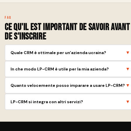
FAQ
Ce qu'il est important de savoir avant
de s'inscrire
▼
Quale CRM è ottimale per un'azienda ucraina?
La scelta del CRM dipende dalle dimensioni dell'azienda, dalle
▼
In che modo LP-CRM è utile per la mia azienda?
esigenze e dal budget. Considera diverse opzioni e le loro
funzioni.
LP-CRM semplifica la gestione delle vendite, dei clienti e del
▼
Quanto velocemente posso imparare a usare LP-CRM?
marketing, aumentando l'efficienza della tua attività.
LP-CRM ha un'interfaccia intuitiva e materiali di formazione che ti
▼
LP-CRM si integra con altri servizi?
consentono di iniziare rapidamente.
Sì, LP-CRM si integra con servizi popolari come posta, telefonia e
altri strumenti utili.