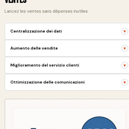
ventes
Lancez les ventes sans dépenses inutiles
Centralizzazione dei dati
▼
Tutte le informazioni sui clienti in un unico posto, accesso facile.
Aumento delle vendite
▼
Ottimizza l'imbuto di vendita e aumenta i profitti.
Miglioramento del servizio clienti
▼
Risposta rapida a richieste ed esigenze dei clienti.
Ottimizzazione delle comunicazioni
▼
Interazione efficace tra team e clienti.