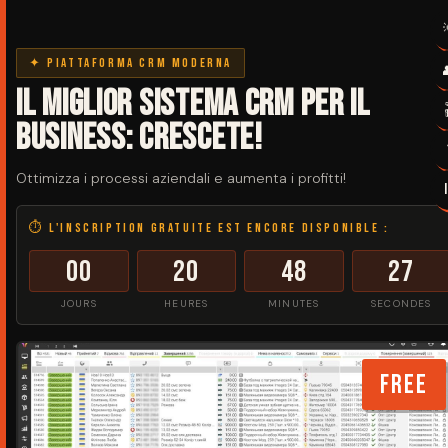
✦ Piattaforma CRM moderna
Il miglior sistema CRM per il
business: Crescete!
Ottimizza i processi aziendali e aumenta i profitti!
⏱ L'inscription gratuite est encore disponible :
00
20
48
27
JOURS
HEURES
MINUTES
SECONDES
FREE