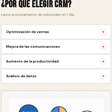
¿Por qué elegir CRM?
Lance procesamiento de solicitudes en 1 día
Optimización de ventas
▼
Aumente los beneficios gracias al control de acuerdos y al
Mejora de las comunicaciones
▼
análisis de la eficiencia.
Establezca la interacción con los clientes y dentro del equipo.
Aumento de la productividad
▼
Automatice las tareas rutinarias y concéntrese en el desarrollo.
Análisis de datos
▼
Tome decisiones fundamentadas basadas en estadísticas
claras.