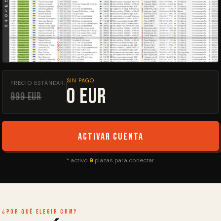
SIN PAGO
PRECIO ESTÁNDAR:
0 EUR
999 EUR
Activar cuenta
* activo
9
plazas para conectar
¿Por qué elegir CRM?