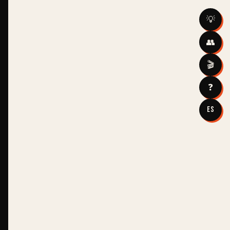
💡
👥
🎬
❓
ES