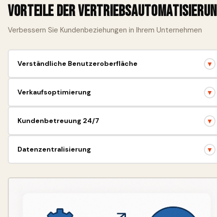
Vorteile der Vertriebsautomatisieru
Verbessern Sie Kundenbeziehungen in Ihrem Unternehmen
Verständliche Benutzeroberfläche
▼
Leicht zu schulendes Team, schnelle Implementierung.
Verkaufsoptimierung
▼
Steigern Sie den Gewinn durch Analysen und Berichte.
Kundenbetreuung 24/7
▼
Zuverlässige Betreuung in jeder Phase der Arbeit.
Datenzentralisierung
▼
Alle Kundeninformationen an einem Ort.