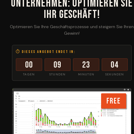
Unternehmen: Optimieren Sie
Ihr Geschäft!
Optimieren Sie Ihre Geschäftsprozesse und steigern Sie Ihren
Gewinn!
⏱ Dieses Angebot endet in:
00
09
23
04
TAGEN
STUNDEN
MINUTEN
SEKUNDEN
FREE