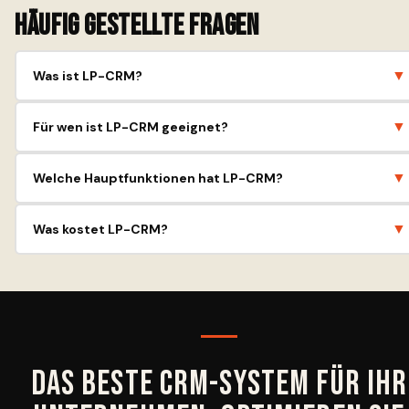
Häufig gestellte Fragen
▼
Was ist LP-CRM?
Es ist ein ukrainisches CRM zur Automatisierung von Vertrieb,
▼
Für wen ist LP-CRM geeignet?
Marketing und Kundensupport.
faq_answer2 - Für kleine und
mittlere Unternehmen, insbesondere mit aktivem Vertrieb und
Bedarf an Leadgenerierung.
▼
Welche Hauptfunktionen hat LP-CRM?
Lead-Management, Sales-Pipeline, Aufgabenautomatisierung,
▼
Was kostet LP-CRM?
Integration mit Telefonie und E-Mail.
Die Kosten hängen vom gewählten Tarif und der Anzahl der
Benutzer ab, es gibt eine Probezeit.
Das beste CRM-System für Ihr