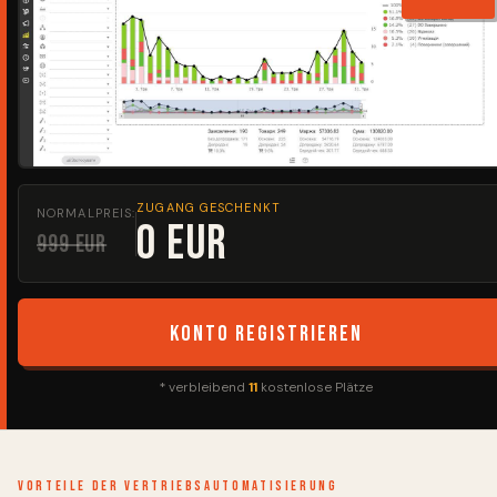
ZUGANG GESCHENKT
NORMALPREIS:
0 EUR
999 EUR
Konto registrieren
* verbleibend
11
kostenlose Plätze
Vorteile der Vertriebsautomatisierung