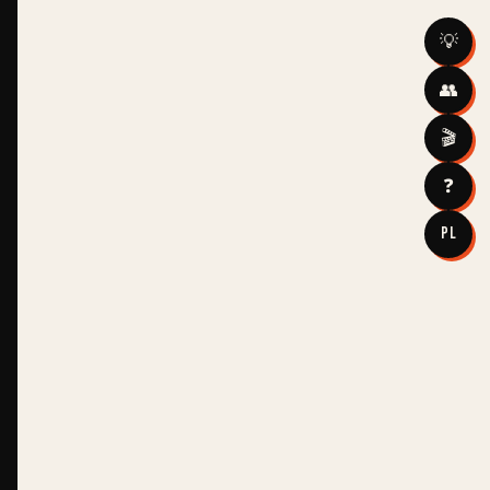
💡
👥
🎬
❓
PL