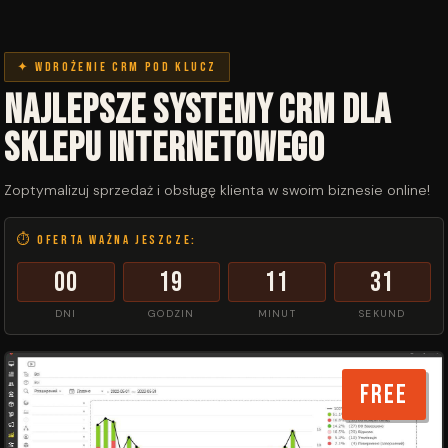
✦ Wdrożenie CRM pod klucz
Najlepsze systemy CRM dla
sklepu internetowego
Zoptymalizuj sprzedaż i obsługę klienta w swoim biznesie online!
⏱ Oferta ważna jeszcze:
00
19
11
30
DNI
GODZIN
MINUT
SEKUND
FREE