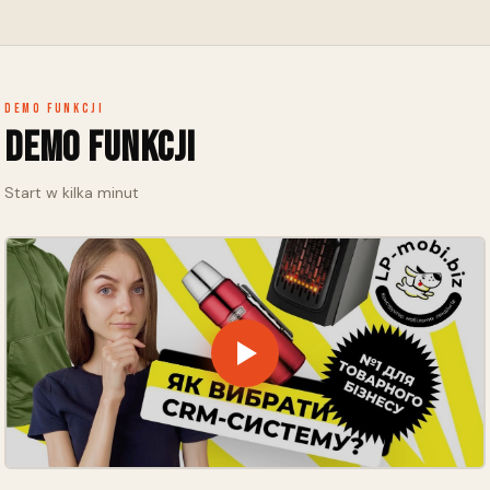
Szybko reaguj na zapytania klientów i zwiększaj ich lojalność za
pomocą wygodnej platformy.
Demo funkcji
Demo funkcji
Start w kilka minut