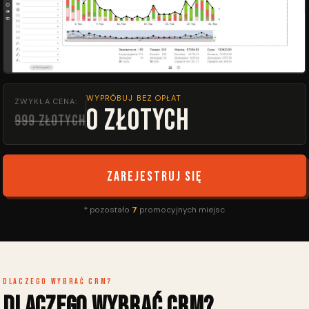
WYPRÓBUJ BEZ OPŁAT
ZWYKŁA CENA:
0 złotych
999 złotych
Zarejestruj się
* pozostało
7
promocyjnych miejsc
Dlaczego wybrać CRM?
Dlaczego wybrać CRM?