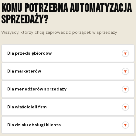
Komu potrzebna automatyzacja
sprzedaży?
Wszyscy, którzy chcą zaprowadzić porządek w sprzedaży
Dla przedsiębiorców
▼
Optymalizuj sprzedaż, zarządzaj klientami i zwiększaj zyski dzięki
Dla marketerów
▼
narzędziom automatyzacji.
Personalizuj komunikację, segmentuj odbiorców i mierz
Dla menedżerów sprzedaży
▼
efektywność kampanii.
Kontroluj leady, prowadź negocjacje i zamykaj więcej transakcji
Dla właścicieli firm
▼
przy minimalnym wysiłku.
Uzyskaj pełną kontrolę nad procesami biznesowymi i podejmuj
Dla działu obsługi klienta
▼
uzasadnione decyzje w oparciu o dane.