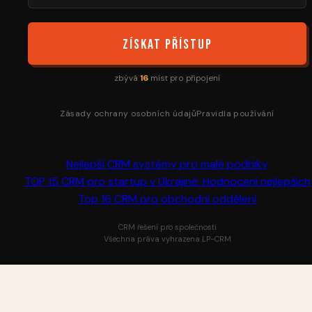
Získat přístup
zbývá
16
míst pro připojení
Zásady ochrany osobních údajů
Pravidla používání
Užitečné výběry pro vás:
Nejlepší CRM systémy pro malé podniky
TOP 15 CRM pro startup v Ukrajině: Hodnocení nejlepších
Top 16 CRM pro obchodní oddělení
CRM řešení pro společnosti
Všechna práva vyhrazena LP-CRM