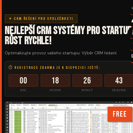
✦ CRM řešení pro společnosti
Nejlepší CRM systémy pro startup
Růst rychle!
Optimalizujte provoz vašeho startupu: Výběr CRM řešení.
⏱ Registrace zdarma je k dispozici ještě:
00
18
26
43
DNÍ
HODIN
MINUT
SEKUND
FREE