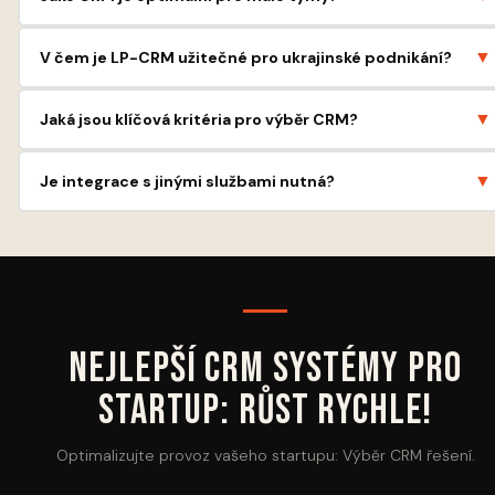
Pro týmy do 10 lidí jsou vhodná řešení, která jsou snadno
▼
V čem je LP-CRM užitečné pro ukrajinské podnikání?
použitelná a integrovatelná. Zvažte LP-CRM s jejími základními
funkcemi
Byla vyvinuta s ohledem na místní potřeby, má integraci s
▼
Jaká jsou klíčová kritéria pro výběr CRM?
populárními službami na Ukrajině a podporu v ukrajinštině
Funkčnost, cena, snadnost použití, integrace, podpora a možnost
▼
Je integrace s jinými službami nutná?
škálování jsou důležité
Ano, integrace s poštou, telefonií, messengery a účetními systémy
výrazně zvyšuje efektivitu CRM
Nejlepší CRM systémy pro
startup: Růst rychle!
Optimalizujte provoz vašeho startupu: Výběr CRM řešení.