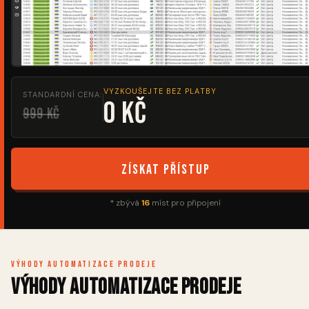
VYZKOUŠEJTE BEZ PLATBY
STANDARDNÍ CENA:
0 Kč
999 Kč
Získat přístup
* zbývá
16
míst pro připojení
Výhody automatizace prodeje
Výhody automatizace prodeje