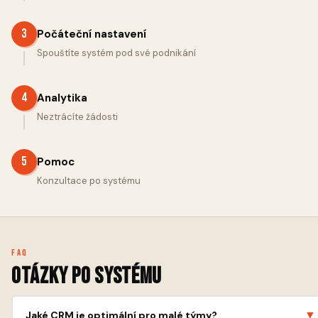
3
Počáteční nastavení
Spouštíte systém pod své podnikání
4
Analytika
Neztrácíte žádosti
5
Pomoc
Konzultace po systému
FAQ
Otázky po systému
▼
Jaké CRM je optimální pro malé týmy?