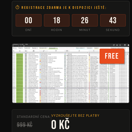
⏱ Registrace zdarma je k dispozici ještě:
00
18
26
43
DNÍ
HODIN
MINUT
SEKUND
FREE
VYZKOUŠEJTE BEZ PLATBY
STANDARDNÍ CENA:
0 Kč
999 Kč