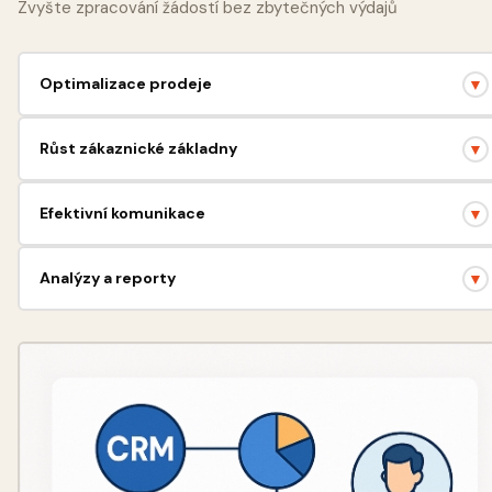
Zvyšte zpracování žádostí bez zbytečných výdajů
Optimalizace prodeje
▼
Zvýšení konverzí a zisků díky lepší správě obchodů.
Růst zákaznické základny
▼
Získávání a udržení zákazníků díky personalizovanému přístupu.
Efektivní komunikace
▼
Zlepšení interakce mezi týmy a se zákazníky.
Analýzy a reporty
▼
Sledování klíčových ukazatelů pro přijímání informovaných
rozhodnutí.